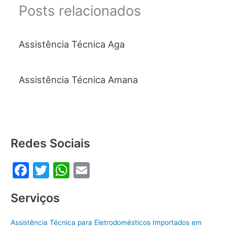
o
p
Posts relacionados
o
p
k
Assistência Técnica Aga
Assistência Técnica Amana
Redes Sociais
F
T
W
E
a
w
h
m
Serviços
c
itt
at
ai
e
er
s
l
Assistência Técnica para Eletrodomésticos Importados em