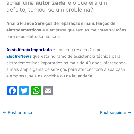
achar uma
autorizada,
e o que era um
defeito, tornou-se um problema?
Anália Franco Serviços de reparação e manutenção de
eletrodomésticos
é a empresa que tem as melhores soluções
para seus eletrodomésticos.
Assistência Importado
é uma empresa do Grupo
ElectroNews
que esta no ramo de assistência técnica para
eletrodomésticos importados há mais de 40 anos
,
oferecendo
a mais ampla gama de serviços para atender toda a sua casa
e empresa, seja na cozinha ou na lavanderia.
F
T
W
E
a
w
h
m
c
itt
at
ai
←
Post anterior
Post seguinte
→
e
er
s
l
b
A