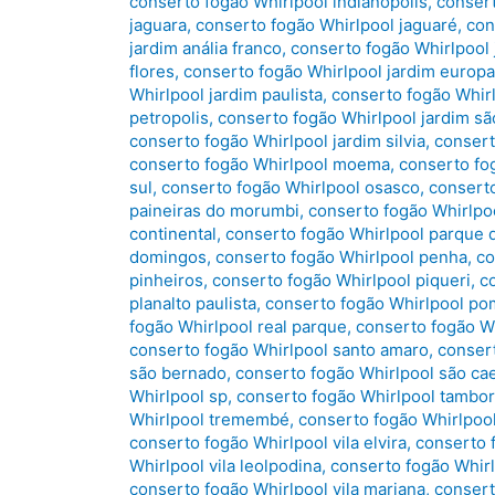
conserto fogão Whirlpool indianópolis
,
consert
jaguara
,
conserto fogão Whirlpool jaguaré
,
con
jardim anália franco
,
conserto fogão Whirlpool 
flores
,
conserto fogão Whirlpool jardim europa
Whirlpool jardim paulista
,
conserto fogão Whirl
petropolis
,
conserto fogão Whirlpool jardim sã
conserto fogão Whirlpool jardim silvia
,
consert
conserto fogão Whirlpool moema
,
conserto fo
sul
,
conserto fogão Whirlpool osasco
,
consert
paineiras do morumbi
,
conserto fogão Whirlpoo
continental
,
conserto fogão Whirlpool parque 
domingos
,
conserto fogão Whirlpool penha
,
co
pinheiros
,
conserto fogão Whirlpool piqueri
,
c
planalto paulista
,
conserto fogão Whirlpool po
fogão Whirlpool real parque
,
conserto fogão Wh
conserto fogão Whirlpool santo amaro
,
conser
são bernado
,
conserto fogão Whirlpool são ca
Whirlpool sp
,
conserto fogão Whirlpool tambo
Whirlpool tremembé
,
conserto fogão Whirlpool
conserto fogão Whirlpool vila elvira
,
conserto 
Whirlpool vila leolpodina
,
conserto fogão Whirl
conserto fogão Whirlpool vila mariana
,
consert