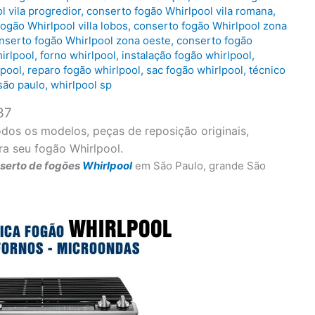
l vila progredior
,
conserto fogão Whirlpool vila romana
,
ogão Whirlpool villa lobos
,
conserto fogão Whirlpool zona
nserto fogão Whirlpool zona oeste
,
conserto fogão
irlpool
,
forno whirlpool
,
instalação fogão whirlpool
,
lpool
,
reparo fogão whirlpool
,
sac fogão whirlpool
,
técnico
são paulo
,
whirlpool sp
37
os os modelos, peças de reposição originais,
ra seu fogão Whirlpool.
serto de fogões
Whirlpool
em São Paulo, grande São