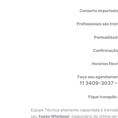
Conserto importado
Profissionais são tre
Pontualidad
Confirmação
Horários flexí
Faça seu agendamento
11 3409-3037 –
Fique tranquilo
Equipe Técnica altamente capacitada e treinad
seu
fogão Whirlpool
, maquinário de última ge