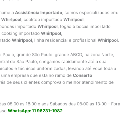
chame a
Assistência Importado
, somos especializados em:
o
Whirlpool
, cooktop importado
Whirlpool
,
croondas importado
Whirlpool
, fogão 5 bocas importado
, cooking importado
Whirlpool
,
ortado
Whirlpool
, linha residencial e profissional
Whirlpool
.
 Paulo, grande São Paulo, grande ABCD, na zona Norte,
entral de São Paulo, chegamos rapidamente até a sua
eículos e técnicos uniformizados, levando até você toda a
uma empresa que esta no ramo de
Conserto
vés de seus clientes comprova o melhor atendimento de
as 08:00 as 18:00 e aos Sábados das 08:00 as 13:00 – Fora
osso
WhatsApp: 11 96231-1982