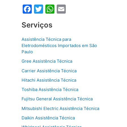
F
T
W
E
a
w
h
m
Serviços
c
itt
at
ai
e
er
s
l
Assistência Técnica para
b
A
Eletrodomésticos Importados em São
o
p
Paulo
o
p
Gree Assistência Técnica
k
Carrier Assistência Técnica
Hitachi Assistência Técnica
Toshiba Assistência Técnica
Fujitsu General Assistência Técnica
Mitsubishi Electric Assistência Técnica
Daikin Assistência Técnica