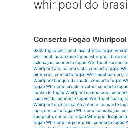
whirlpool do brasi
Conserto Fogão Whirlpool
0800 fogão whirlpool
,
assistência fogão whirlp
whirlpool
,
autorizado fogão whirlpool
,
brooklin
aclimação
,
conserto fogão Whirlpool aeroport
Whirlpool alto da boa vista
,
conserto fogão Whir
pinheiros
,
conserto fogão Whirlpool barueri
,
c
Whirlpool bosque da sáude
,
conserto fogão Whi
fogão Whirlpool brooklin velho
,
conserto fogão
conserto fogão Whirlpool campo belo
,
consert
casa verde
,
conserto fogão Whirlpool ceasa
,
c
Whirlpool chácara santo antonio
,
conserto fogã
lapa
,
conserto fogão Whirlpool consolação
,
con
são paulo
,
conserto fogão Whirlpool freguesia
fogão Whirlpool higienópolis
,
conserto fogão W