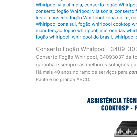
Whirlpool vila olímpia
,
conserto fogão Whirlpoo
conserto fogão Whirlpool vila sonia
,
conserto f
leste
,
conserto fogão Whirlpool zona norte
,
co
Whirlpool zona sul
,
fogão whirlpool cooktop wh
manutenção fogão whirlpool
,
microondas whir
fogão whirlpool
,
whirlpool do brasil
,
whirlpool 
Conserto Fogão Whirlpool | 3409-30
Conserto Fogão Whirlpool, 34093037 de tod
garantia e sempre as melhores soluções pa
Há mais 40 anos no ramo de serviços para
con
Paulo e no grande ABCD.