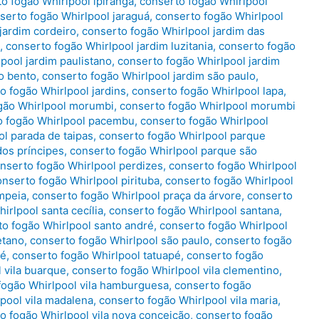
o fogão Whirlpool ipiranga
,
conserto fogão Whirlpool
serto fogão Whirlpool jaraguá
,
conserto fogão Whirlpool
jardim cordeiro
,
conserto fogão Whirlpool jardim das
,
conserto fogão Whirlpool jardim luzitania
,
conserto fogão
pool jardim paulistano
,
conserto fogão Whirlpool jardim
o bento
,
conserto fogão Whirlpool jardim são paulo
,
o fogão Whirlpool jardins
,
conserto fogão Whirlpool lapa
,
gão Whirlpool morumbi
,
conserto fogão Whirlpool morumbi
o fogão Whirlpool pacembu
,
conserto fogão Whirlpool
l parada de taipas
,
conserto fogão Whirlpool parque
dos príncipes
,
conserto fogão Whirlpool parque são
nserto fogão Whirlpool perdizes
,
conserto fogão Whirlpool
onserto fogão Whirlpool pirituba
,
conserto fogão Whirlpool
mpeia
,
conserto fogão Whirlpool praça da árvore
,
conserto
irlpool santa cecília
,
conserto fogão Whirlpool santana
,
to fogão Whirlpool santo andré
,
conserto fogão Whirlpool
etano
,
conserto fogão Whirlpool são paulo
,
conserto fogão
ré
,
conserto fogão Whirlpool tatuapé
,
conserto fogão
 vila buarque
,
conserto fogão Whirlpool vila clementino
,
fogão Whirlpool vila hamburguesa
,
conserto fogão
pool vila madalena
,
conserto fogão Whirlpool vila maria
,
o fogão Whirlpool vila nova conceição
,
conserto fogão