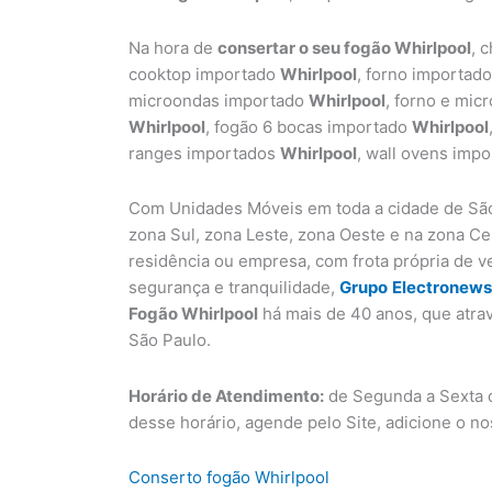
Na hora de
consertar o seu fogão Whirlpool
, 
cooktop importado
Whirlpool
, forno importad
microondas importado
Whirlpool
, forno e mi
Whirlpool
, fogão 6 bocas importado
Whirlpool
ranges importados
Whirlpool
, wall ovens imp
Com Unidades Móveis em toda a cidade de São
zona Sul, zona Leste, zona Oeste e na zona C
residência ou empresa, com frota própria de v
segurança e tranquilidade,
Grupo
Electronews
Fogão Whirlpool
há mais de 40 anos, que atra
São Paulo.
Horário de Atendimento:
de Segunda a Sexta d
desse horário, agende pelo Site, adicione o n
Conserto fogão Whirlpool