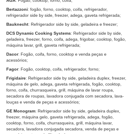
AGA
: Fogão, cooktop, forno, coifa;
Bertazzoni
: fogão, forno, cooktop, coifa, refrigerador,
refrigerador side by side, freezer, adega, gaveta refrigerada;
Bauknecht
: Refrigerador side by side, geladeira e freezer;
DCS Dynamic Cooking Systems
: Refrigerador side by side,
geladeira, freezer, forno, coifa, adega, frigobar, cooktop, fogão,
máquina lavar, grill, gaveta refrigerada;
Dacor
: Fogão, coifa, forno, cooktop e venda peças e
acessórios;
Fagor
: Fogão, cooktop, coifa, refrigerador, forno;
Frigidaire
: Refrigerador side by side, geladeira duplex, freezer,
máquina de gelo, adega, gaveta refrigerada, fogão, cooktop,
forno, coifa, churrasqueira, grill, máquina de lavar roupa,
secadora de roupas, lavadora conjugada com secadora, lava-
louças e venda de peças e acessórios;
GE Monogram
: Refrigerador side by side, geladeira duplex,
freezer, máquina gelo, gaveta refrigerada, adega, fogão,
cooktop, forno, coifa, churrasqueira, grill, máquina lavar,
secadora, lavadora conjugada secadora, venda de peças e