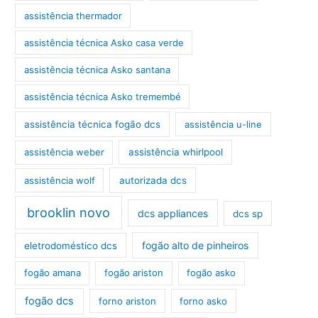
assistência thermador
assistência técnica Asko casa verde
assistência técnica Asko santana
assistência técnica Asko tremembé
assistência técnica fogão dcs
assistência u-line
assistência weber
assistência whirlpool
assistência wolf
autorizada dcs
brooklin novo
dcs appliances
dcs sp
fogão alto de pinheiros
eletrodoméstico dcs
fogão amana
fogão ariston
fogão asko
fogão dcs
forno ariston
forno asko