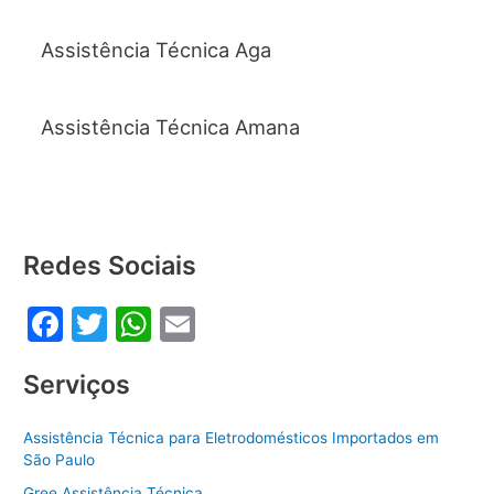
o
p
k
Assistência Técnica Aga
Assistência Técnica Amana
Redes Sociais
F
T
W
E
a
w
h
m
Serviços
c
itt
at
ai
e
er
s
l
Assistência Técnica para Eletrodomésticos Importados em
b
A
São Paulo
Gree Assistência Técnica