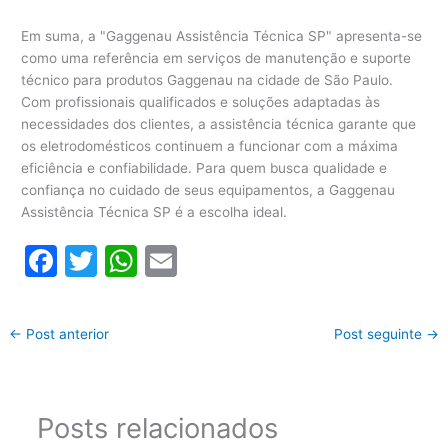
Em suma, a "Gaggenau Assistência Técnica SP" apresenta-se
como uma referência em serviços de manutenção e suporte
técnico para produtos Gaggenau na cidade de São Paulo.
Com profissionais qualificados e soluções adaptadas às
necessidades dos clientes, a assistência técnica garante que
os eletrodomésticos continuem a funcionar com a máxima
eficiência e confiabilidade. Para quem busca qualidade e
confiança no cuidado de seus equipamentos, a Gaggenau
Assistência Técnica SP é a escolha ideal.
F
T
W
E
a
w
h
m
c
itt
at
ai
←
Post anterior
Post seguinte
→
e
er
s
l
b
A
o
p
Posts relacionados