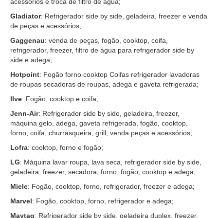
acessórios e troca de filtro de água;
Gladiator
: Refrigerador side by side, geladeira, freezer e venda
de peças e acessórios;
Gaggenau
: venda de peças, fogão, cooktop, coifa,
refrigerador, freezer, filtro de água para refrigerador side by
side e adega;
Hotpoint
: Fogão forno cooktop Coifas refrigerador lavadoras
de roupas secadoras de roupas, adega e gaveta refrigerada;
Ilve
: Fogão, cooktop e coifa;
Jenn-Air
: Refrigerador side by side, geladeira, freezer,
máquina gelo, adega, gaveta refrigerada, fogão, cooktop,
forno, coifa, churrasqueira, grill, venda peças e acessórios;
Lofra
: cooktop, forno e fogão;
LG
: Máquina lavar roupa, lava seca, refrigerador side by side,
geladeira, freezer, secadora, forno, fogão, cooktop e adega;
Miele
: Fogão, cooktop, forno, refrigerador, freezer e adega;
Marvel
: Fogão, cooktop, forno, refrigerador e adega;
Maytag
: Refrigerador side by side, geladeira duplex, freezer,