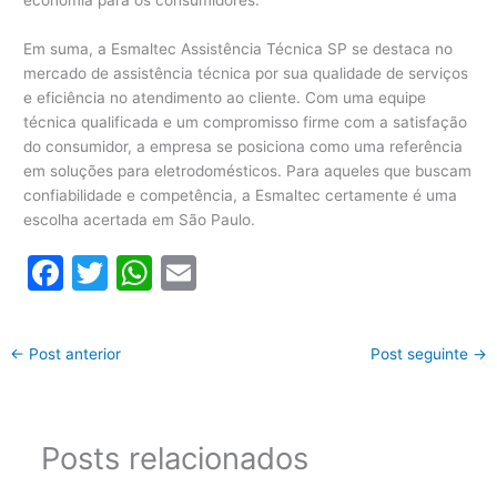
Em suma, a Esmaltec Assistência Técnica SP se destaca no
mercado de assistência técnica por sua qualidade de serviços
e eficiência no atendimento ao cliente. Com uma equipe
técnica qualificada e um compromisso firme com a satisfação
do consumidor, a empresa se posiciona como uma referência
em soluções para eletrodomésticos. Para aqueles que buscam
confiabilidade e competência, a Esmaltec certamente é uma
escolha acertada em São Paulo.
F
T
W
E
a
w
h
m
c
itt
at
ai
←
Post anterior
Post seguinte
→
e
er
s
l
b
A
o
p
Posts relacionados
o
p