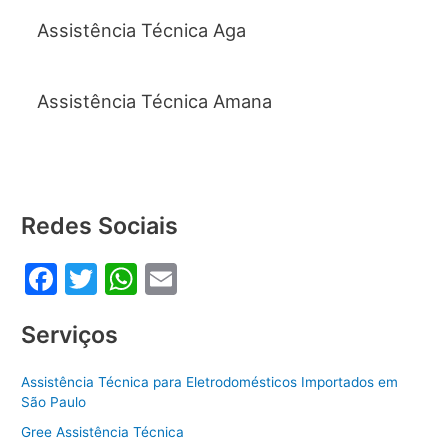
k
Assistência Técnica Aga
Assistência Técnica Amana
Redes Sociais
F
T
W
E
a
w
h
m
Serviços
c
itt
at
ai
e
er
s
l
Assistência Técnica para Eletrodomésticos Importados em
b
A
São Paulo
o
p
Gree Assistência Técnica