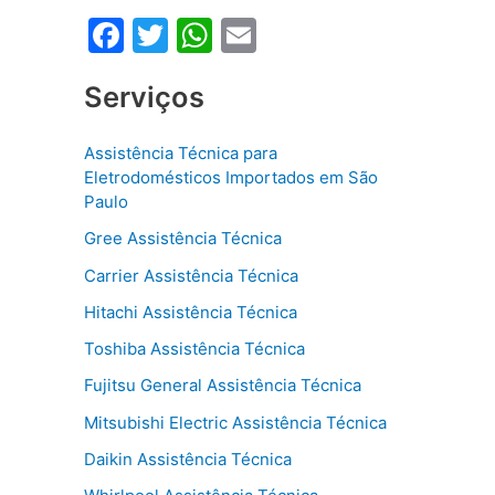
F
T
W
E
a
w
h
m
Serviços
c
itt
at
ai
e
er
s
l
Assistência Técnica para
b
A
Eletrodomésticos Importados em São
o
p
Paulo
o
p
Gree Assistência Técnica
k
Carrier Assistência Técnica
Hitachi Assistência Técnica
Toshiba Assistência Técnica
Fujitsu General Assistência Técnica
Mitsubishi Electric Assistência Técnica
Daikin Assistência Técnica