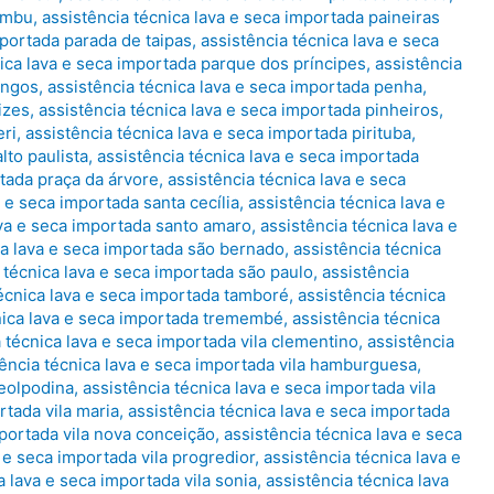
cembu
,
assistência técnica lava e seca importada paineiras
mportada parada de taipas
,
assistência técnica lava e seca
nica lava e seca importada parque dos príncipes
,
assistência
ingos
,
assistência técnica lava e seca importada penha
,
izes
,
assistência técnica lava e seca importada pinheiros
,
eri
,
assistência técnica lava e seca importada pirituba
,
lto paulista
,
assistência técnica lava e seca importada
rtada praça da árvore
,
assistência técnica lava e seca
a e seca importada santa cecília
,
assistência técnica lava e
ava e seca importada santo amaro
,
assistência técnica lava e
ca lava e seca importada são bernado
,
assistência técnica
 técnica lava e seca importada são paulo
,
assistência
técnica lava e seca importada tamboré
,
assistência técnica
nica lava e seca importada tremembé
,
assistência técnica
 técnica lava e seca importada vila clementino
,
assistência
tência técnica lava e seca importada vila hamburguesa
,
leolpodina
,
assistência técnica lava e seca importada vila
rtada vila maria
,
assistência técnica lava e seca importada
mportada vila nova conceição
,
assistência técnica lava e seca
 e seca importada vila progredior
,
assistência técnica lava e
a lava e seca importada vila sonia
,
assistência técnica lava