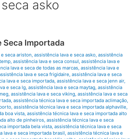
e seca asko
e Seca Importada
 e seca ariston
,
assistência lava e seca asko
,
assistência
stemp
,
assistência lava e seca consul
,
assistência lava e
ência lava e seca de todas as marcas
,
assistência lava e
assistência lava e seca frigidaire
,
assistência lava e seca
cia lava e seca importada
,
assistência lava e seca jenn air
,
ava e seca lg
,
assistência lava e seca maytag
,
assistência
smeg
,
assistência lava e seca viking
,
assistência lava e seca
rtada
,
assistência técnica lava e seca importada aclimação
,
oporto
,
assistência técnica lava e seca importada alphaville
,
da boa vista
,
assistência técnica lava e seca importada alto
ada alto de pinheiros
,
assistência técnica lava e seca
eca importada bela vista
,
assistência técnica lava e seca
a lava e seca importada brasil
,
assistência técnica lava e