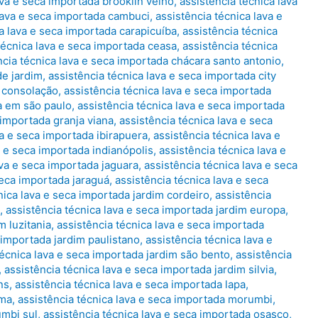
ava e seca importada brooklin velho
,
assistência técnica lava
 lava e seca importada cambuci
,
assistência técnica lava e
ca lava e seca importada carapicuíba
,
assistência técnica
técnica lava e seca importada ceasa
,
assistência técnica
ncia técnica lava e seca importada chácara santo antonio
,
de jardim
,
assistência técnica lava e seca importada city
a consolação
,
assistência técnica lava e seca importada
a em são paulo
,
assistência técnica lava e seca importada
 importada granja viana
,
assistência técnica lava e seca
va e seca importada ibirapuera
,
assistência técnica lava e
a e seca importada indianópolis
,
assistência técnica lava e
ava e seca importada jaguara
,
assistência técnica lava e seca
seca importada jaraguá
,
assistência técnica lava e seca
nica lava e seca importada jardim cordeiro
,
assistência
,
assistência técnica lava e seca importada jardim europa
,
m luzitania
,
assistência técnica lava e seca importada
 importada jardim paulistano
,
assistência técnica lava e
técnica lava e seca importada jardim são bento
,
assistência
,
assistência técnica lava e seca importada jardim silvia
,
ns
,
assistência técnica lava e seca importada lapa
,
ema
,
assistência técnica lava e seca importada morumbi
,
umbi sul
,
assistência técnica lava e seca importada osasco
,