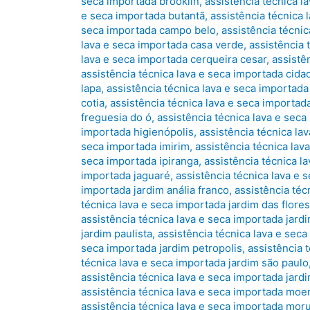
seca importada brooklin
,
assistência técnica l
e seca importada butantã
,
assistência técnica
seca importada campo belo
,
assistência técni
lava e seca importada casa verde
,
assistência 
lava e seca importada cerqueira cesar
,
assistê
assistência técnica lava e seca importada cida
lapa
,
assistência técnica lava e seca importad
cotia
,
assistência técnica lava e seca importad
freguesia do ó
,
assistência técnica lava e seca
importada higienópolis
,
assistência técnica la
seca importada imirim
,
assistência técnica lav
seca importada ipiranga
,
assistência técnica l
importada jaguaré
,
assistência técnica lava e 
importada jardim anália franco
,
assistência téc
técnica lava e seca importada jardim das flores
assistência técnica lava e seca importada jardi
jardim paulista
,
assistência técnica lava e seca
seca importada jardim petropolis
,
assistência 
técnica lava e seca importada jardim são paulo
assistência técnica lava e seca importada jardi
assistência técnica lava e seca importada mo
assistência técnica lava e seca importada mor