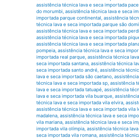
assistência técnica lava e seca importada pa
do morumbi
,
assistência técnica lava e seca i
importada parque continental
,
assistência téc
técnica lava e seca importada parque são dom
assistência técnica lava e seca importada perd
assistência técnica lava e seca importada piqu
assistência técnica lava e seca importada plana
pompeia
,
assistência técnica lava e seca impo
importada real parque
,
assistência técnica lav
seca importada santana
,
assistência técnica l
seca importada santo andré
,
assistência técni
lava e seca importada são caetano
,
assistência
técnica lava e seca importada sp
,
assistência 
lava e seca importada tatuapé
,
assistência téc
lava e seca importada vila buarque
,
assistência
técnica lava e seca importada vila elvira
,
assis
assistência técnica lava e seca importada vila 
madalena
,
assistência técnica lava e seca impo
vila mariana
,
assistência técnica lava e seca i
importada vila olímpia
,
assistência técnica lava
seca importada vila romana
,
assistência técnic