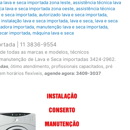
ca lava e seca importada zona leste
,
assistência técnica lava
ica lava e seca importada zona oeste
,
assistência técnica
a e seca importada
,
autorizado lava e seca importada
,
,
instalação lava e seca importada
,
lava e seca
,
lava e seca
cadora importada
,
manutenção lava e seca importada
,
secar importada
,
máquina lava e seca
ortada | 11 3836-9554
 de todas as marcas e modelos, técnicos
 e manutenção de Lava e Seca importadas 3424-2962.
adas
, ótimo atendimento, profissionais capacitados, pré
 horários flexíveis,
agende agora: 3409-3037