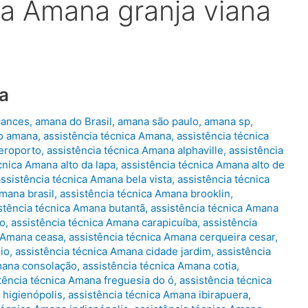
ca Amana granja viana
a
cances
,
amana do Brasil
,
amana são paulo
,
amana sp
,
co amana
,
assistência técnica Amana
,
assistência técnica
aeroporto
,
assistência técnica Amana alphaville
,
assistência
cnica Amana alto da lapa
,
assistência técnica Amana alto de
assistência técnica Amana bela vista
,
assistência técnica
Amana brasil
,
assistência técnica Amana brooklin
,
stência técnica Amana butantã
,
assistência técnica Amana
lo
,
assistência técnica Amana carapicuíba
,
assistência
a Amana ceasa
,
assistência técnica Amana cerqueira cesar
,
io
,
assistência técnica Amana cidade jardim
,
assistência
mana consolação
,
assistência técnica Amana cotia
,
tência técnica Amana freguesia do ó
,
assistência técnica
 higienópolis
,
assistência técnica Amana ibirapuera
,