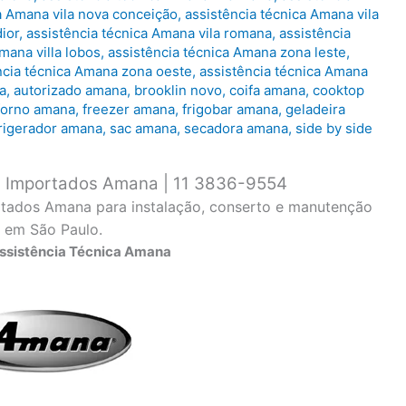
a Amana vila nova conceição
,
assistência técnica Amana vila
ior
,
assistência técnica Amana vila romana
,
assistência
mana villa lobos
,
assistência técnica Amana zona leste
,
ncia técnica Amana zona oeste
,
assistência técnica Amana
a
,
autorizado amana
,
brooklin novo
,
coifa amana
,
cooktop
forno amana
,
freezer amana
,
frigobar amana
,
geladeira
rigerador amana
,
sac amana
,
secadora amana
,
side by side
os Importados Amana | 11 3836-9554
rtados Amana para instalação, conserto e manutenção
 em São Paulo.
Assistência Técnica Amana