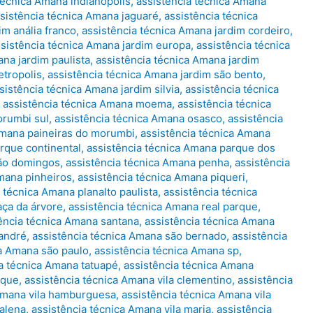
técnica Amana indianópolis
,
assistência técnica Amana
sistência técnica Amana jaguaré
,
assistência técnica
im anália franco
,
assistência técnica Amana jardim cordeiro
,
sistência técnica Amana jardim europa
,
assistência técnica
ana jardim paulista
,
assistência técnica Amana jardim
etropolis
,
assistência técnica Amana jardim são bento
,
sistência técnica Amana jardim silvia
,
assistência técnica
,
assistência técnica Amana moema
,
assistência técnica
orumbi sul
,
assistência técnica Amana osasco
,
assistência
Amana paineiras do morumbi
,
assistência técnica Amana
rque continental
,
assistência técnica Amana parque dos
são domingos
,
assistência técnica Amana penha
,
assistência
Amana pinheiros
,
assistência técnica Amana piqueri
,
 técnica Amana planalto paulista
,
assistência técnica
aça da árvore
,
assistência técnica Amana real parque
,
ência técnica Amana santana
,
assistência técnica Amana
 andré
,
assistência técnica Amana são bernado
,
assistência
ca Amana são paulo
,
assistência técnica Amana sp
,
a técnica Amana tatuapé
,
assistência técnica Amana
rque
,
assistência técnica Amana vila clementino
,
assistência
 Amana vila hamburguesa
,
assistência técnica Amana vila
dalena
,
assistência técnica Amana vila maria
,
assistência