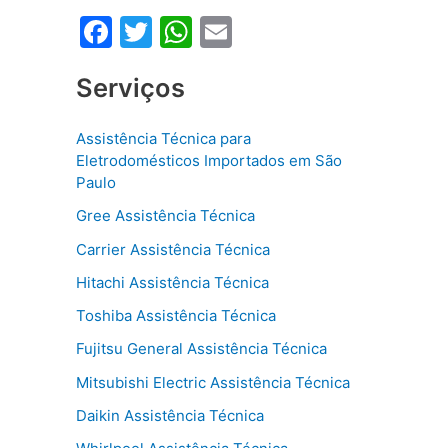
F
T
W
E
a
w
h
m
Serviços
c
itt
at
ai
e
er
s
l
Assistência Técnica para
b
A
Eletrodomésticos Importados em São
o
p
Paulo
o
p
Gree Assistência Técnica
k
Carrier Assistência Técnica
Hitachi Assistência Técnica
Toshiba Assistência Técnica
Fujitsu General Assistência Técnica
Mitsubishi Electric Assistência Técnica
Daikin Assistência Técnica