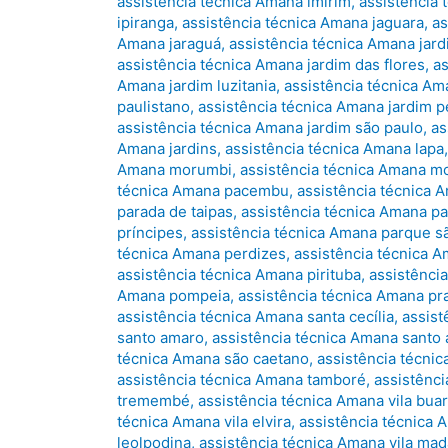
assistência técnica Amana imirim
,
assistência 
ipiranga
,
assistência técnica Amana jaguara
,
as
Amana jaraguá
,
assistência técnica Amana jard
assistência técnica Amana jardim das flores
,
as
Amana jardim luzitania
,
assistência técnica Am
paulistano
,
assistência técnica Amana jardim p
assistência técnica Amana jardim são paulo
,
as
Amana jardins
,
assistência técnica Amana lapa
Amana morumbi
,
assistência técnica Amana m
técnica Amana pacembu
,
assistência técnica 
parada de taipas
,
assistência técnica Amana pa
príncipes
,
assistência técnica Amana parque 
técnica Amana perdizes
,
assistência técnica 
assistência técnica Amana pirituba
,
assistência
Amana pompeia
,
assistência técnica Amana pr
assistência técnica Amana santa cecília
,
assist
santo amaro
,
assistência técnica Amana santo
técnica Amana são caetano
,
assistência técni
assistência técnica Amana tamboré
,
assistênci
tremembé
,
assistência técnica Amana vila bua
técnica Amana vila elvira
,
assistência técnica
leolpodina
,
assistência técnica Amana vila ma