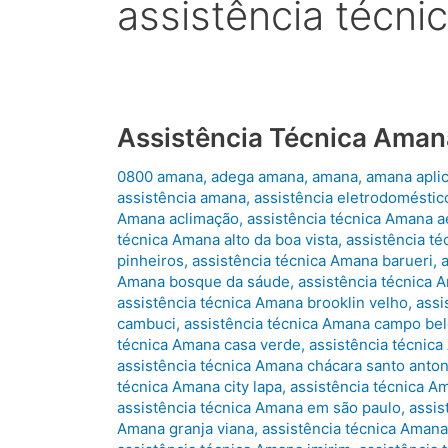
assistência técni
Assistência Técnica Aman
0800 amana
,
adega amana
,
amana
,
amana apli
assistência amana
,
assistência eletrodomésti
Amana aclimação
,
assistência técnica Amana 
técnica Amana alto da boa vista
,
assistência té
pinheiros
,
assistência técnica Amana barueri
,
Amana bosque da sáude
,
assistência técnica 
assistência técnica Amana brooklin velho
,
assi
cambuci
,
assistência técnica Amana campo be
técnica Amana casa verde
,
assistência técnic
assistência técnica Amana chácara santo anton
técnica Amana city lapa
,
assistência técnica A
assistência técnica Amana em são paulo
,
assis
Amana granja viana
,
assistência técnica Amana