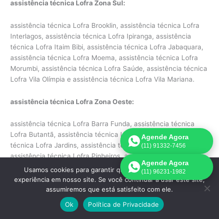
assistência técnica Lofra Zona Sul:
assistência técnica Lofra Brooklin, assistência técnica Lofra
Interlagos, assistência técnica Lofra Ipiranga, assistência
técnica Lofra Itaim Bibi, assistência técnica Lofra Jabaquara,
assistência técnica Lofra Moema, assistência técnica Lofra
Morumbi, assistência técnica Lofra Saúde, assistência técnica
Lofra Vila Olímpia e assistência técnica Lofra Vila Mariana.
assistência técnica Lofra Zona Oeste:
assistência técnica Lofra Barra Funda, assistência técnica
Lofra Butantã, assistência técnica Lofra Jaguaré, assistência
Agende Agora
técnica Lofra Jardins, assistência técnica Lofra Lapa,
(11) 91332-7456
assistência técnica Lofra Pinheiros, assistência técnica Lofra
Agende Agora
Perdizes, assistência técnica Lofra Vila Leopoldina
Usamos cookies para garantir que oferecemos a melhor
(11) 96231-1982
e assistência técnica Lofra Vila Madalena.
experiência em nosso site. Se você continuar a usar este site,
assumiremos que está satisfeito com ele.
assistência técnica Lofra Outros Municípios:
Ok
Política de Privacidade