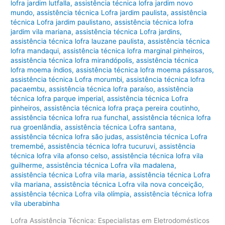
lofra jardim lutfalla
,
assistência técnica lofra jardim novo
mundo
,
assistência técnica Lofra jardim paulista
,
assistência
técnica Lofra jardim paulistano
,
assistência técnica lofra
jardim vila mariana
,
assistência técnica Lofra jardins
,
assistência técnica lofra lauzane paulista
,
assistência técnica
lofra mandaqui
,
assistência técnica lofra marginal pinheiros
,
assistência técnica lofra mirandópolis
,
assistência técnica
lofra moema índios
,
assistência técnica lofra moema pássaros
,
assistência técnica Lofra morumbi
,
assistência técnica lofra
pacaembu
,
assistência técnica lofra paraíso
,
assistência
técnica lofra parque imperial
,
assistência técnica Lofra
pinheiros
,
assistência técnica lofra praça pereira coutinho
,
assistência técnica lofra rua funchal
,
assistência técnica lofra
rua groenlândia
,
assistência técnica Lofra santana
,
assistência técnica lofra são judas
,
assistência técnica Lofra
tremembé
,
assistência técnica lofra tucuruvi
,
assistência
técnica lofra vila afonso celso
,
assistência técnica lofra vila
guilherme
,
assistência técnica Lofra vila madalena
,
assistência técnica Lofra vila maria
,
assistência técnica Lofra
vila mariana
,
assistência técnica Lofra vila nova conceição
,
assistência técnica Lofra vila olímpia
,
assistência técnica lofra
vila uberabinha
Lofra Assistência Técnica: Especialistas em Eletrodomésticos