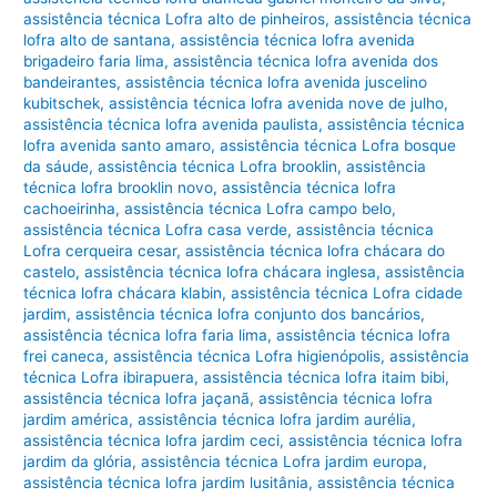
assistência técnica Lofra alto de pinheiros
,
assistência técnica
lofra alto de santana
,
assistência técnica lofra avenida
brigadeiro faria lima
,
assistência técnica lofra avenida dos
bandeirantes
,
assistência técnica lofra avenida juscelino
kubitschek
,
assistência técnica lofra avenida nove de julho
,
assistência técnica lofra avenida paulista
,
assistência técnica
lofra avenida santo amaro
,
assistência técnica Lofra bosque
da sáude
,
assistência técnica Lofra brooklin
,
assistência
técnica lofra brooklin novo
,
assistência técnica lofra
cachoeirinha
,
assistência técnica Lofra campo belo
,
assistência técnica Lofra casa verde
,
assistência técnica
Lofra cerqueira cesar
,
assistência técnica lofra chácara do
castelo
,
assistência técnica lofra chácara inglesa
,
assistência
técnica lofra chácara klabin
,
assistência técnica Lofra cidade
jardim
,
assistência técnica lofra conjunto dos bancários
,
assistência técnica lofra faria lima
,
assistência técnica lofra
frei caneca
,
assistência técnica Lofra higienópolis
,
assistência
técnica Lofra ibirapuera
,
assistência técnica lofra itaim bibi
,
assistência técnica lofra jaçanã
,
assistência técnica lofra
jardim américa
,
assistência técnica lofra jardim aurélia
,
assistência técnica lofra jardim ceci
,
assistência técnica lofra
jardim da glória
,
assistência técnica Lofra jardim europa
,
assistência técnica lofra jardim lusitânia
,
assistência técnica