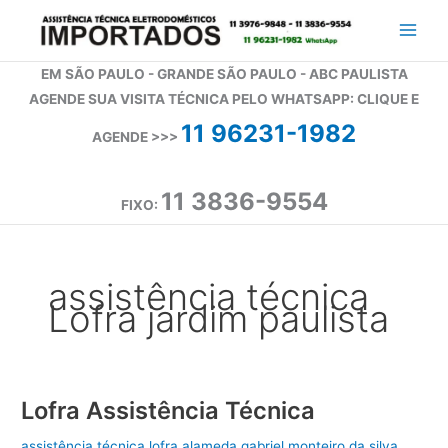
Ir
para
o
EM SÃO PAULO - GRANDE SÃO PAULO - ABC PAULISTA
conteúdo
AGENDE SUA VISITA TÉCNICA PELO WHATSAPP: CLIQUE E
11 96231-1982
AGENDE >>>
11 3836-9554
FIXO:
assistência técnica
Lofra jardim paulista
Lofra Assistência Técnica
assistência técnica lofra alameda gabriel monteiro da silva
,