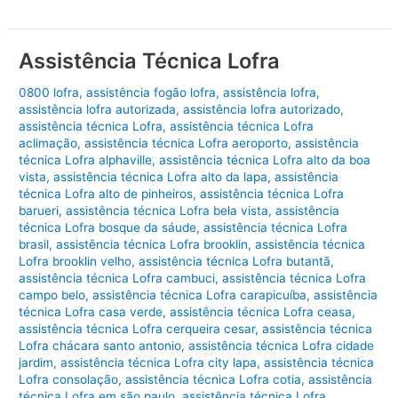
c
itt
at
ai
Assistência
e
er
s
l
Técnica
b
A
Assistência Técnica Lofra
o
p
0800 lofra
,
assistência fogão lofra
,
assistência lofra
,
o
p
assistência lofra autorizada
,
assistência lofra autorizado
,
assistência técnica Lofra
,
assistência técnica Lofra
k
aclimação
,
assistência técnica Lofra aeroporto
,
assistência
técnica Lofra alphaville
,
assistência técnica Lofra alto da boa
vista
,
assistência técnica Lofra alto da lapa
,
assistência
técnica Lofra alto de pinheiros
,
assistência técnica Lofra
barueri
,
assistência técnica Lofra bela vista
,
assistência
técnica Lofra bosque da sáude
,
assistência técnica Lofra
brasil
,
assistência técnica Lofra brooklin
,
assistência técnica
Lofra brooklin velho
,
assistência técnica Lofra butantã
,
assistência técnica Lofra cambuci
,
assistência técnica Lofra
campo belo
,
assistência técnica Lofra carapicuíba
,
assistência
técnica Lofra casa verde
,
assistência técnica Lofra ceasa
,
assistência técnica Lofra cerqueira cesar
,
assistência técnica
Lofra chácara santo antonio
,
assistência técnica Lofra cidade
jardim
,
assistência técnica Lofra city lapa
,
assistência técnica
Lofra consolação
,
assistência técnica Lofra cotia
,
assistência
técnica Lofra em são paulo
,
assistência técnica Lofra