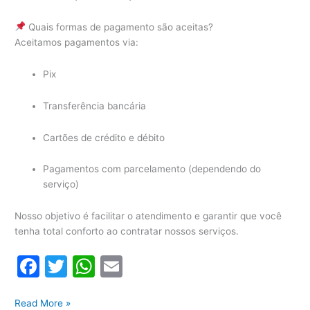
Quais formas de pagamento são aceitas?
Aceitamos pagamentos via:
Pix
Transferência bancária
Cartões de crédito e débito
Pagamentos com parcelamento (dependendo do
serviço)
Nosso objetivo é facilitar o atendimento e garantir que você
tenha total conforto ao contratar nossos serviços.
F
T
W
E
a
w
h
m
Lofra
Read More »