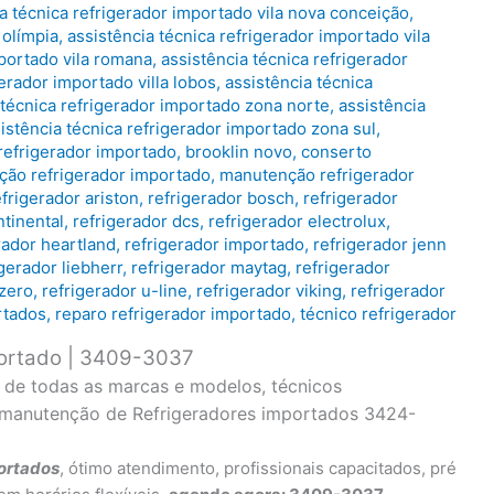
a técnica refrigerador importado vila nova conceição
,
 olímpia
,
assistência técnica refrigerador importado vila
mportado vila romana
,
assistência técnica refrigerador
gerador importado villa lobos
,
assistência técnica
 técnica refrigerador importado zona norte
,
assistência
istência técnica refrigerador importado zona sul
,
refrigerador importado
,
brooklin novo
,
conserto
ação refrigerador importado
,
manutenção refrigerador
efrigerador ariston
,
refrigerador bosch
,
refrigerador
ntinental
,
refrigerador dcs
,
refrigerador electrolux
,
rador heartland
,
refrigerador importado
,
refrigerador jenn
igerador liebherr
,
refrigerador maytag
,
refrigerador
 zero
,
refrigerador u-line
,
refrigerador viking
,
refrigerador
rtados
,
reparo refrigerador importado
,
técnico refrigerador
portado | 3409-3037
o de todas as marcas e modelos, técnicos
e manutenção de Refrigeradores importados 3424-
ortados
, ótimo atendimento, profissionais capacitados, pré