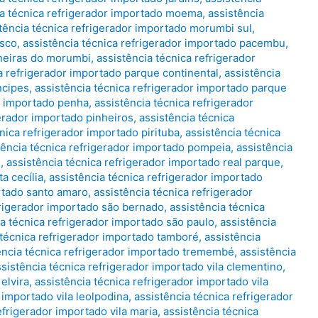
ia técnica refrigerador importado moema
,
assistência
tência técnica refrigerador importado morumbi sul
,
asco
,
assistência técnica refrigerador importado pacembu
,
ineiras do morumbi
,
assistência técnica refrigerador
a refrigerador importado parque continental
,
assistência
ncipes
,
assistência técnica refrigerador importado parque
or importado penha
,
assistência técnica refrigerador
gerador importado pinheiros
,
assistência técnica
nica refrigerador importado pirituba
,
assistência técnica
tência técnica refrigerador importado pompeia
,
assistência
e
,
assistência técnica refrigerador importado real parque
,
a cecília
,
assistência técnica refrigerador importado
ortado santo amaro
,
assistência técnica refrigerador
frigerador importado são bernado
,
assistência técnica
ia técnica refrigerador importado são paulo
,
assistência
 técnica refrigerador importado tamboré
,
assistência
ência técnica refrigerador importado tremembé
,
assistência
ssistência técnica refrigerador importado vila clementino
,
elvira
,
assistência técnica refrigerador importado vila
 importado vila leolpodina
,
assistência técnica refrigerador
efrigerador importado vila maria
,
assistência técnica