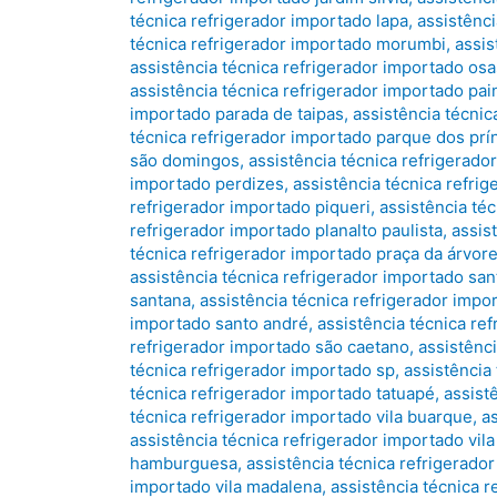
técnica refrigerador importado lapa
,
assistênc
técnica refrigerador importado morumbi
,
assis
assistência técnica refrigerador importado os
assistência técnica refrigerador importado pa
importado parada de taipas
,
assistência técnic
técnica refrigerador importado parque dos prí
são domingos
,
assistência técnica refrigerad
importado perdizes
,
assistência técnica refri
refrigerador importado piqueri
,
assistência téc
refrigerador importado planalto paulista
,
assis
técnica refrigerador importado praça da árvor
assistência técnica refrigerador importado sant
santana
,
assistência técnica refrigerador imp
importado santo andré
,
assistência técnica re
refrigerador importado são caetano
,
assistênc
técnica refrigerador importado sp
,
assistência
técnica refrigerador importado tatuapé
,
assist
técnica refrigerador importado vila buarque
,
a
assistência técnica refrigerador importado vila 
hamburguesa
,
assistência técnica refrigerador
importado vila madalena
,
assistência técnica r