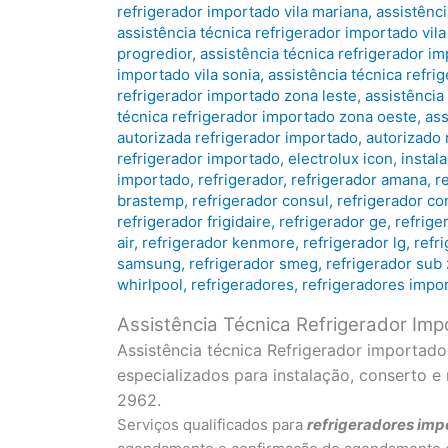
refrigerador importado vila mariana
,
assistênci
assistência técnica refrigerador importado vila
progredior
,
assistência técnica refrigerador i
importado vila sonia
,
assistência técnica refri
refrigerador importado zona leste
,
assistência
técnica refrigerador importado zona oeste
,
ass
autorizada refrigerador importado
,
autorizado 
refrigerador importado
,
electrolux icon
,
instal
importado
,
refrigerador
,
refrigerador amana
,
r
brastemp
,
refrigerador consul
,
refrigerador co
refrigerador frigidaire
,
refrigerador ge
,
refrige
air
,
refrigerador kenmore
,
refrigerador lg
,
refr
samsung
,
refrigerador smeg
,
refrigerador sub
whirlpool
,
refrigeradores
,
refrigeradores impo
Assistência Técnica Refrigerador Im
Assistência técnica Refrigerador importad
especializados para instalação, conserto 
2962.
Serviços qualificados para
refrigeradores
imp