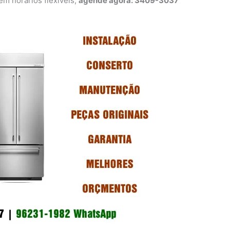
 horários flexíveis,
agende agora: 3409-3037