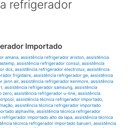
a refrigerador
gerador Importado
dor amana
,
assistência refrigerador ariston
,
assistência
rastemp
,
assistência refrigerador consul
,
assistência
dor dcs
,
assistência refrigerador electrolux
,
assistência
erador frigidaire
,
assistência refrigerador ge
,
assistência
r jenn air
,
assistência refrigerador kenmore
,
assistência
rr
,
assistência refrigerador samsung
,
assistência
b zero
,
assistência refrigerador u-line
,
assistência
irlpool
,
assistência técnica refrigerador importado
,
limação
,
assistência técnica refrigerador importado
portado alphaville
,
assistência técnica refrigerador
a refrigerador importado alto da lapa
,
assistência técnica
tência técnica refrigerador importado barueri
,
assistência