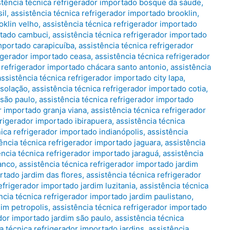
stência técnica refrigerador importado bosque da sáude
,
il
,
assistência técnica refrigerador importado brooklin
,
oklin velho
,
assistência técnica refrigerador importado
rtado cambuci
,
assistência técnica refrigerador importado
importado carapicuíba
,
assistência técnica refrigerador
rigerador importado ceasa
,
assistência técnica refrigerador
a refrigerador importado chácara santo antonio
,
assistência
assistência técnica refrigerador importado city lapa
,
nsolação
,
assistência técnica refrigerador importado cotia
,
 são paulo
,
assistência técnica refrigerador importado
r importado granja viana
,
assistência técnica refrigerador
frigerador importado ibirapuera
,
assistência técnica
nica refrigerador importado indianópolis
,
assistência
ência técnica refrigerador importado jaguara
,
assistência
ência técnica refrigerador importado jaraguá
,
assistência
ranco
,
assistência técnica refrigerador importado jardim
rtado jardim das flores
,
assistência técnica refrigerador
efrigerador importado jardim luzitania
,
assistência técnica
ncia técnica refrigerador importado jardim paulistano
,
dim petropolis
,
assistência técnica refrigerador importado
ador importado jardim são paulo
,
assistência técnica
a técnica refrigerador importado jardins
,
assistência