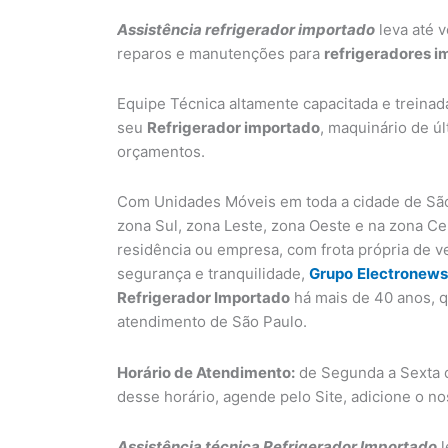
Assistência refrigerador importado
leva até v
reparos e manutenções para
refrigeradores 
Equipe Técnica altamente capacitada e treinad
seu
Refrigerador importado
, maquinário de ú
orçamentos.
Com Unidades Móveis em toda a cidade de São
zona Sul, zona Leste, zona Oeste e na zona C
residência ou empresa, com frota própria de v
segurança e tranquilidade,
Grupo
Electronews
Refrigerador Importado
há mais de 40 anos, q
atendimento de São Paulo.
Horário de Atendimento:
de Segunda a Sexta d
desse horário, agende pelo Site, adicione o n
Assistência técnica Refrigerador Importado
l