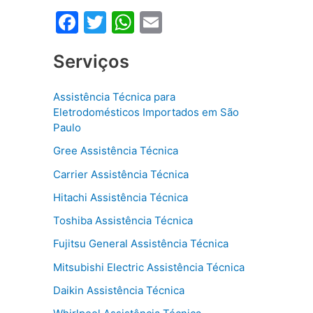
F
T
W
E
a
w
h
m
Serviços
c
itt
at
ai
e
er
s
l
Assistência Técnica para
b
A
Eletrodomésticos Importados em São
o
p
Paulo
o
p
Gree Assistência Técnica
k
Carrier Assistência Técnica
Hitachi Assistência Técnica
Toshiba Assistência Técnica
Fujitsu General Assistência Técnica
Mitsubishi Electric Assistência Técnica
Daikin Assistência Técnica