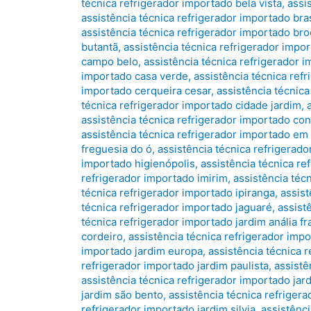
técnica refrigerador importado bela vista
,
assi
assistência técnica refrigerador importado bras
assistência técnica refrigerador importado bro
butantã
,
assistência técnica refrigerador impo
campo belo
,
assistência técnica refrigerador 
importado casa verde
,
assistência técnica ref
importado cerqueira cesar
,
assistência técnic
técnica refrigerador importado cidade jardim
,
assistência técnica refrigerador importado co
assistência técnica refrigerador importado em
freguesia do ó
,
assistência técnica refrigerado
importado higienópolis
,
assistência técnica re
refrigerador importado imirim
,
assistência téc
técnica refrigerador importado ipiranga
,
assist
técnica refrigerador importado jaguaré
,
assist
técnica refrigerador importado jardim anália f
cordeiro
,
assistência técnica refrigerador impo
importado jardim europa
,
assistência técnica r
refrigerador importado jardim paulista
,
assistê
assistência técnica refrigerador importado jar
jardim são bento
,
assistência técnica refriger
refrigerador importado jardim silvia
,
assistênci