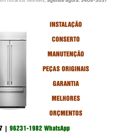
 horários flexíveis,
agende agora: 3409-3037