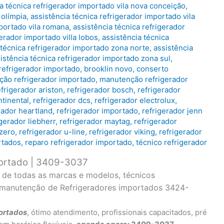
a técnica refrigerador importado vila nova conceição
,
 olímpia
,
assistência técnica refrigerador importado vila
mportado vila romana
,
assistência técnica refrigerador
gerador importado villa lobos
,
assistência técnica
 técnica refrigerador importado zona norte
,
assistência
istência técnica refrigerador importado zona sul
,
refrigerador importado
,
brooklin novo
,
conserto
ação refrigerador importado
,
manutenção refrigerador
efrigerador ariston
,
refrigerador bosch
,
refrigerador
ntinental
,
refrigerador dcs
,
refrigerador electrolux
,
rador heartland
,
refrigerador importado
,
refrigerador jenn
igerador liebherr
,
refrigerador maytag
,
refrigerador
 zero
,
refrigerador u-line
,
refrigerador viking
,
refrigerador
rtados
,
reparo refrigerador importado
,
técnico refrigerador
portado | 3409-3037
o de todas as marcas e modelos, técnicos
e manutenção de Refrigeradores importados 3424-
ortados
, ótimo atendimento, profissionais capacitados, pré