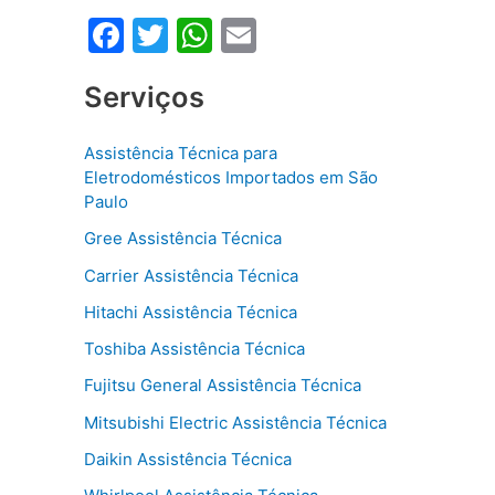
F
T
W
E
a
w
h
m
Serviços
c
itt
at
ai
e
er
s
l
Assistência Técnica para
b
A
Eletrodomésticos Importados em São
o
p
Paulo
o
p
Gree Assistência Técnica
k
Carrier Assistência Técnica
Hitachi Assistência Técnica
Toshiba Assistência Técnica
Fujitsu General Assistência Técnica
Mitsubishi Electric Assistência Técnica
Daikin Assistência Técnica