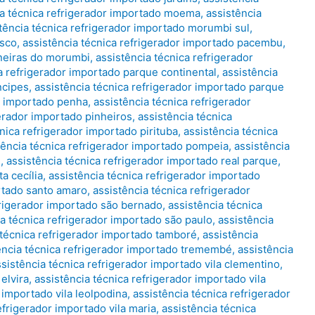
ia técnica refrigerador importado moema
,
assistência
tência técnica refrigerador importado morumbi sul
,
asco
,
assistência técnica refrigerador importado pacembu
,
ineiras do morumbi
,
assistência técnica refrigerador
a refrigerador importado parque continental
,
assistência
ncipes
,
assistência técnica refrigerador importado parque
or importado penha
,
assistência técnica refrigerador
gerador importado pinheiros
,
assistência técnica
nica refrigerador importado pirituba
,
assistência técnica
tência técnica refrigerador importado pompeia
,
assistência
e
,
assistência técnica refrigerador importado real parque
,
a cecília
,
assistência técnica refrigerador importado
ortado santo amaro
,
assistência técnica refrigerador
frigerador importado são bernado
,
assistência técnica
ia técnica refrigerador importado são paulo
,
assistência
 técnica refrigerador importado tamboré
,
assistência
ência técnica refrigerador importado tremembé
,
assistência
ssistência técnica refrigerador importado vila clementino
,
elvira
,
assistência técnica refrigerador importado vila
 importado vila leolpodina
,
assistência técnica refrigerador
efrigerador importado vila maria
,
assistência técnica