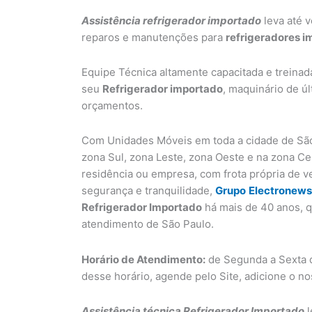
Assistência refrigerador importado
leva até v
reparos e manutenções para
refrigeradores 
Equipe Técnica altamente capacitada e treinad
seu
Refrigerador importado
, maquinário de ú
orçamentos.
Com Unidades Móveis em toda a cidade de São
zona Sul, zona Leste, zona Oeste e na zona C
residência ou empresa, com frota própria de v
segurança e tranquilidade,
Grupo
Electronews
Refrigerador Importado
há mais de 40 anos, q
atendimento de São Paulo.
Horário de Atendimento:
de Segunda a Sexta d
desse horário, agende pelo Site, adicione o n
Assistência técnica Refrigerador Importado
l