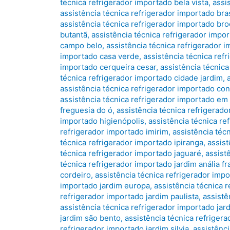
técnica refrigerador importado bela vista
,
assi
assistência técnica refrigerador importado bras
assistência técnica refrigerador importado bro
butantã
,
assistência técnica refrigerador impo
campo belo
,
assistência técnica refrigerador 
importado casa verde
,
assistência técnica ref
importado cerqueira cesar
,
assistência técnic
técnica refrigerador importado cidade jardim
,
assistência técnica refrigerador importado co
assistência técnica refrigerador importado em
freguesia do ó
,
assistência técnica refrigerado
importado higienópolis
,
assistência técnica re
refrigerador importado imirim
,
assistência téc
técnica refrigerador importado ipiranga
,
assist
técnica refrigerador importado jaguaré
,
assist
técnica refrigerador importado jardim anália f
cordeiro
,
assistência técnica refrigerador impo
importado jardim europa
,
assistência técnica r
refrigerador importado jardim paulista
,
assistê
assistência técnica refrigerador importado jar
jardim são bento
,
assistência técnica refriger
refrigerador importado jardim silvia
,
assistênci