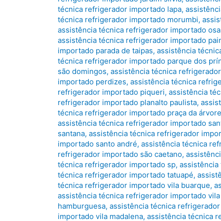
técnica refrigerador importado lapa
,
assistênc
técnica refrigerador importado morumbi
,
assis
assistência técnica refrigerador importado os
assistência técnica refrigerador importado pa
importado parada de taipas
,
assistência técnic
técnica refrigerador importado parque dos prí
são domingos
,
assistência técnica refrigerad
importado perdizes
,
assistência técnica refri
refrigerador importado piqueri
,
assistência téc
refrigerador importado planalto paulista
,
assis
técnica refrigerador importado praça da árvor
assistência técnica refrigerador importado sant
santana
,
assistência técnica refrigerador imp
importado santo andré
,
assistência técnica re
refrigerador importado são caetano
,
assistênc
técnica refrigerador importado sp
,
assistência
técnica refrigerador importado tatuapé
,
assist
técnica refrigerador importado vila buarque
,
a
assistência técnica refrigerador importado vila 
hamburguesa
,
assistência técnica refrigerador
importado vila madalena
,
assistência técnica r