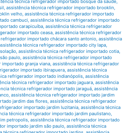
stência técnica refrigerador importado bosque da sáude
,
il
,
assistência técnica refrigerador importado brooklin
,
oklin velho
,
assistência técnica refrigerador importado
rtado cambuci
,
assistência técnica refrigerador importado
importado carapicuíba
,
assistência técnica refrigerador
rigerador importado ceasa
,
assistência técnica refrigerador
a refrigerador importado chácara santo antonio
,
assistência
assistência técnica refrigerador importado city lapa
,
nsolação
,
assistência técnica refrigerador importado cotia
,
 são paulo
,
assistência técnica refrigerador importado
r importado granja viana
,
assistência técnica refrigerador
frigerador importado ibirapuera
,
assistência técnica
nica refrigerador importado indianópolis
,
assistência
ência técnica refrigerador importado jaguara
,
assistência
ência técnica refrigerador importado jaraguá
,
assistência
ranco
,
assistência técnica refrigerador importado jardim
rtado jardim das flores
,
assistência técnica refrigerador
efrigerador importado jardim luzitania
,
assistência técnica
ncia técnica refrigerador importado jardim paulistano
,
dim petropolis
,
assistência técnica refrigerador importado
ador importado jardim são paulo
,
assistência técnica
a técnica refrigerador importado jardins
,
assistência