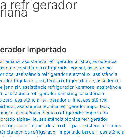
a refrigerador
riana
gerador Importado
dor amana
,
assistência refrigerador ariston
,
assistência
rastemp
,
assistência refrigerador consul
,
assistência
dor dcs
,
assistência refrigerador electrolux
,
assistência
erador frigidaire
,
assistência refrigerador ge
,
assistência
r jenn air
,
assistência refrigerador kenmore
,
assistência
rr
,
assistência refrigerador samsung
,
assistência
b zero
,
assistência refrigerador u-line
,
assistência
irlpool
,
assistência técnica refrigerador importado
,
limação
,
assistência técnica refrigerador importado
portado alphaville
,
assistência técnica refrigerador
a refrigerador importado alto da lapa
,
assistência técnica
tência técnica refrigerador importado barueri
,
assistência