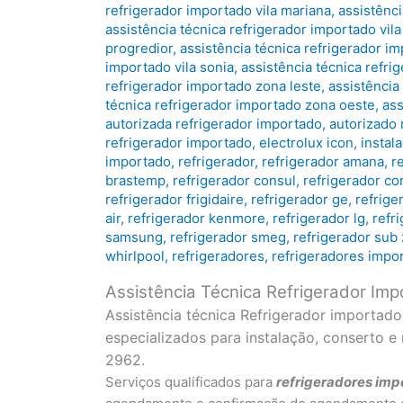
refrigerador importado vila mariana
,
assistênci
assistência técnica refrigerador importado vila
progredior
,
assistência técnica refrigerador i
importado vila sonia
,
assistência técnica refri
refrigerador importado zona leste
,
assistência
técnica refrigerador importado zona oeste
,
ass
autorizada refrigerador importado
,
autorizado 
refrigerador importado
,
electrolux icon
,
instal
importado
,
refrigerador
,
refrigerador amana
,
r
brastemp
,
refrigerador consul
,
refrigerador co
refrigerador frigidaire
,
refrigerador ge
,
refrige
air
,
refrigerador kenmore
,
refrigerador lg
,
refr
samsung
,
refrigerador smeg
,
refrigerador sub
whirlpool
,
refrigeradores
,
refrigeradores impo
Assistência Técnica Refrigerador Im
Assistência técnica Refrigerador importad
especializados para instalação, conserto 
2962.
Serviços qualificados para
refrigeradores
imp