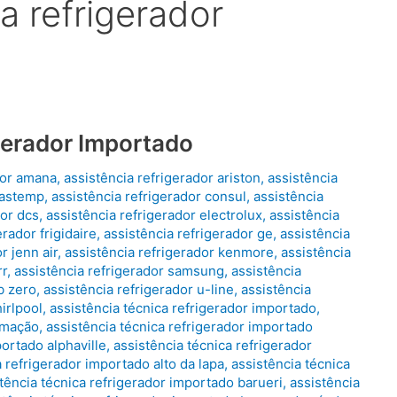
a refrigerador
gerador Importado
dor amana
,
assistência refrigerador ariston
,
assistência
rastemp
,
assistência refrigerador consul
,
assistência
dor dcs
,
assistência refrigerador electrolux
,
assistência
erador frigidaire
,
assistência refrigerador ge
,
assistência
r jenn air
,
assistência refrigerador kenmore
,
assistência
rr
,
assistência refrigerador samsung
,
assistência
b zero
,
assistência refrigerador u-line
,
assistência
irlpool
,
assistência técnica refrigerador importado
,
limação
,
assistência técnica refrigerador importado
portado alphaville
,
assistência técnica refrigerador
a refrigerador importado alto da lapa
,
assistência técnica
tência técnica refrigerador importado barueri
,
assistência