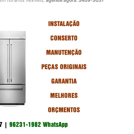
 horários flexíveis,
agende agora: 3409-3037