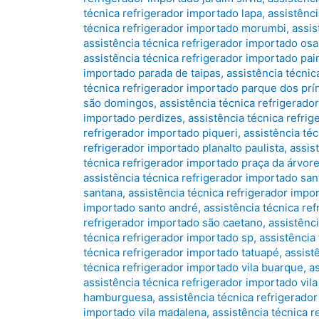
técnica refrigerador importado lapa
,
assistênc
técnica refrigerador importado morumbi
,
assis
assistência técnica refrigerador importado os
assistência técnica refrigerador importado pa
importado parada de taipas
,
assistência técnic
técnica refrigerador importado parque dos prí
são domingos
,
assistência técnica refrigerad
importado perdizes
,
assistência técnica refri
refrigerador importado piqueri
,
assistência téc
refrigerador importado planalto paulista
,
assis
técnica refrigerador importado praça da árvor
assistência técnica refrigerador importado sant
santana
,
assistência técnica refrigerador imp
importado santo andré
,
assistência técnica re
refrigerador importado são caetano
,
assistênc
técnica refrigerador importado sp
,
assistência
técnica refrigerador importado tatuapé
,
assist
técnica refrigerador importado vila buarque
,
a
assistência técnica refrigerador importado vila 
hamburguesa
,
assistência técnica refrigerador
importado vila madalena
,
assistência técnica r