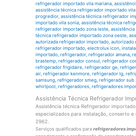
refrigerador importado vila mariana
,
assistênci
assistência técnica refrigerador importado vila
progredior
,
assistência técnica refrigerador i
importado vila sonia
,
assistência técnica refri
refrigerador importado zona leste
,
assistência
técnica refrigerador importado zona oeste
,
ass
autorizada refrigerador importado
,
autorizado 
refrigerador importado
,
electrolux icon
,
instal
importado
,
refrigerador
,
refrigerador amana
,
r
brastemp
,
refrigerador consul
,
refrigerador co
refrigerador frigidaire
,
refrigerador ge
,
refrige
air
,
refrigerador kenmore
,
refrigerador lg
,
refr
samsung
,
refrigerador smeg
,
refrigerador sub
whirlpool
,
refrigeradores
,
refrigeradores impo
Assistência Técnica Refrigerador Im
Assistência técnica Refrigerador importad
especializados para instalação, conserto 
2962.
Serviços qualificados para
refrigeradores
imp