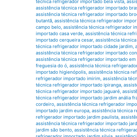
técnica refrigerador importado bela vista
,
assi
assistência técnica refrigerador importado bras
assistência técnica refrigerador importado bro
butantã
,
assistência técnica refrigerador impo
campo belo
,
assistência técnica refrigerador 
importado casa verde
,
assistência técnica ref
importado cerqueira cesar
,
assistência técnic
técnica refrigerador importado cidade jardim
,
assistência técnica refrigerador importado co
assistência técnica refrigerador importado em
freguesia do ó
,
assistência técnica refrigerado
importado higienópolis
,
assistência técnica re
refrigerador importado imirim
,
assistência téc
técnica refrigerador importado ipiranga
,
assist
técnica refrigerador importado jaguaré
,
assist
técnica refrigerador importado jardim anália f
cordeiro
,
assistência técnica refrigerador impo
importado jardim europa
,
assistência técnica r
refrigerador importado jardim paulista
,
assistê
assistência técnica refrigerador importado jar
jardim são bento
,
assistência técnica refriger
refrigerador importado jardim silvia
,
assistênci