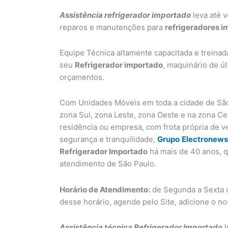
Assistência refrigerador importado
leva até v
reparos e manutenções para
refrigeradores 
Equipe Técnica altamente capacitada e treinad
seu
Refrigerador importado
, maquinário de ú
orçamentos.
Com Unidades Móveis em toda a cidade de São
zona Sul, zona Leste, zona Oeste e na zona C
residência ou empresa, com frota própria de v
segurança e tranquilidade,
Grupo
Electronews
Refrigerador Importado
há mais de 40 anos, q
atendimento de São Paulo.
Horário de Atendimento:
de Segunda a Sexta d
desse horário, agende pelo Site, adicione o n
Assistência técnica Refrigerador Importado
l