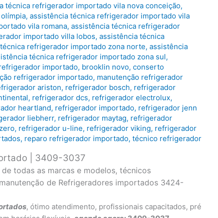
a técnica refrigerador importado vila nova conceição
,
 olímpia
,
assistência técnica refrigerador importado vila
mportado vila romana
,
assistência técnica refrigerador
gerador importado villa lobos
,
assistência técnica
 técnica refrigerador importado zona norte
,
assistência
istência técnica refrigerador importado zona sul
,
refrigerador importado
,
brooklin novo
,
conserto
ação refrigerador importado
,
manutenção refrigerador
efrigerador ariston
,
refrigerador bosch
,
refrigerador
ntinental
,
refrigerador dcs
,
refrigerador electrolux
,
rador heartland
,
refrigerador importado
,
refrigerador jenn
igerador liebherr
,
refrigerador maytag
,
refrigerador
 zero
,
refrigerador u-line
,
refrigerador viking
,
refrigerador
rtados
,
reparo refrigerador importado
,
técnico refrigerador
portado | 3409-3037
o de todas as marcas e modelos, técnicos
e manutenção de Refrigeradores importados 3424-
ortados
, ótimo atendimento, profissionais capacitados, pré