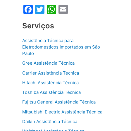
F
T
W
E
a
w
h
m
Serviços
c
itt
at
ai
e
er
s
l
Assistência Técnica para
b
A
Eletrodomésticos Importados em São
o
p
Paulo
o
p
Gree Assistência Técnica
k
Carrier Assistência Técnica
Hitachi Assistência Técnica
Toshiba Assistência Técnica
Fujitsu General Assistência Técnica
Mitsubishi Electric Assistência Técnica
Daikin Assistência Técnica