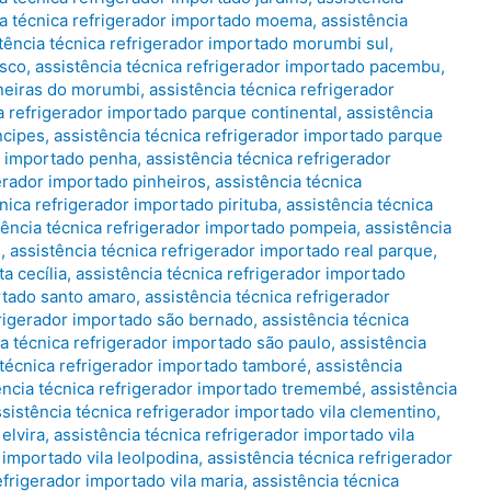
ia técnica refrigerador importado moema
,
assistência
tência técnica refrigerador importado morumbi sul
,
asco
,
assistência técnica refrigerador importado pacembu
,
ineiras do morumbi
,
assistência técnica refrigerador
a refrigerador importado parque continental
,
assistência
ncipes
,
assistência técnica refrigerador importado parque
or importado penha
,
assistência técnica refrigerador
gerador importado pinheiros
,
assistência técnica
nica refrigerador importado pirituba
,
assistência técnica
tência técnica refrigerador importado pompeia
,
assistência
e
,
assistência técnica refrigerador importado real parque
,
a cecília
,
assistência técnica refrigerador importado
ortado santo amaro
,
assistência técnica refrigerador
frigerador importado são bernado
,
assistência técnica
ia técnica refrigerador importado são paulo
,
assistência
 técnica refrigerador importado tamboré
,
assistência
ência técnica refrigerador importado tremembé
,
assistência
ssistência técnica refrigerador importado vila clementino
,
elvira
,
assistência técnica refrigerador importado vila
 importado vila leolpodina
,
assistência técnica refrigerador
efrigerador importado vila maria
,
assistência técnica