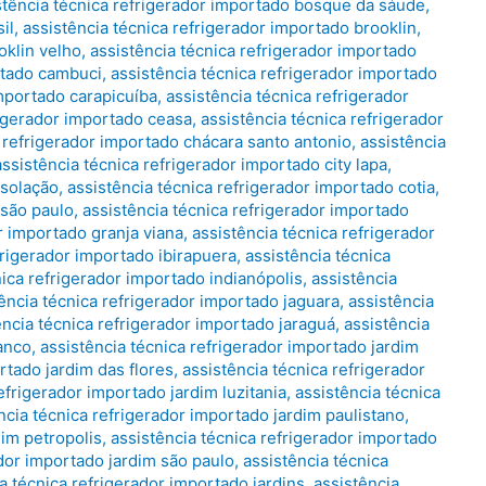
stência técnica refrigerador importado bosque da sáude
,
il
,
assistência técnica refrigerador importado brooklin
,
oklin velho
,
assistência técnica refrigerador importado
rtado cambuci
,
assistência técnica refrigerador importado
importado carapicuíba
,
assistência técnica refrigerador
rigerador importado ceasa
,
assistência técnica refrigerador
a refrigerador importado chácara santo antonio
,
assistência
assistência técnica refrigerador importado city lapa
,
nsolação
,
assistência técnica refrigerador importado cotia
,
 são paulo
,
assistência técnica refrigerador importado
r importado granja viana
,
assistência técnica refrigerador
frigerador importado ibirapuera
,
assistência técnica
nica refrigerador importado indianópolis
,
assistência
ência técnica refrigerador importado jaguara
,
assistência
ência técnica refrigerador importado jaraguá
,
assistência
ranco
,
assistência técnica refrigerador importado jardim
rtado jardim das flores
,
assistência técnica refrigerador
efrigerador importado jardim luzitania
,
assistência técnica
ncia técnica refrigerador importado jardim paulistano
,
dim petropolis
,
assistência técnica refrigerador importado
ador importado jardim são paulo
,
assistência técnica
a técnica refrigerador importado jardins
,
assistência