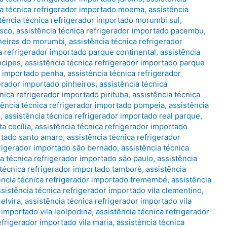
ia técnica refrigerador importado moema
,
assistência
tência técnica refrigerador importado morumbi sul
,
asco
,
assistência técnica refrigerador importado pacembu
,
ineiras do morumbi
,
assistência técnica refrigerador
a refrigerador importado parque continental
,
assistência
ncipes
,
assistência técnica refrigerador importado parque
or importado penha
,
assistência técnica refrigerador
gerador importado pinheiros
,
assistência técnica
nica refrigerador importado pirituba
,
assistência técnica
tência técnica refrigerador importado pompeia
,
assistência
e
,
assistência técnica refrigerador importado real parque
,
a cecília
,
assistência técnica refrigerador importado
ortado santo amaro
,
assistência técnica refrigerador
frigerador importado são bernado
,
assistência técnica
ia técnica refrigerador importado são paulo
,
assistência
 técnica refrigerador importado tamboré
,
assistência
ência técnica refrigerador importado tremembé
,
assistência
ssistência técnica refrigerador importado vila clementino
,
elvira
,
assistência técnica refrigerador importado vila
 importado vila leolpodina
,
assistência técnica refrigerador
efrigerador importado vila maria
,
assistência técnica