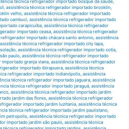
stência técnica refrigerador importado bosque da sáude
,
il
,
assistência técnica refrigerador importado brooklin
,
oklin velho
,
assistência técnica refrigerador importado
rtado cambuci
,
assistência técnica refrigerador importado
importado carapicuíba
,
assistência técnica refrigerador
rigerador importado ceasa
,
assistência técnica refrigerador
a refrigerador importado chácara santo antonio
,
assistência
assistência técnica refrigerador importado city lapa
,
nsolação
,
assistência técnica refrigerador importado cotia
,
 são paulo
,
assistência técnica refrigerador importado
r importado granja viana
,
assistência técnica refrigerador
frigerador importado ibirapuera
,
assistência técnica
nica refrigerador importado indianópolis
,
assistência
ência técnica refrigerador importado jaguara
,
assistência
ência técnica refrigerador importado jaraguá
,
assistência
ranco
,
assistência técnica refrigerador importado jardim
rtado jardim das flores
,
assistência técnica refrigerador
efrigerador importado jardim luzitania
,
assistência técnica
ncia técnica refrigerador importado jardim paulistano
,
dim petropolis
,
assistência técnica refrigerador importado
ador importado jardim são paulo
,
assistência técnica
a técnica refrigerador importado jardins
,
assistência