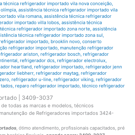
a técnica refrigerador importado vila nova conceição
,
 olímpia
,
assistência técnica refrigerador importado vila
mportado vila romana
,
assistência técnica refrigerador
gerador importado villa lobos
,
assistência técnica
 técnica refrigerador importado zona norte
,
assistência
istência técnica refrigerador importado zona sul
,
refrigerador importado
,
brooklin novo
,
conserto
ação refrigerador importado
,
manutenção refrigerador
efrigerador ariston
,
refrigerador bosch
,
refrigerador
ntinental
,
refrigerador dcs
,
refrigerador electrolux
,
rador heartland
,
refrigerador importado
,
refrigerador jenn
igerador liebherr
,
refrigerador maytag
,
refrigerador
 zero
,
refrigerador u-line
,
refrigerador viking
,
refrigerador
rtados
,
reparo refrigerador importado
,
técnico refrigerador
portado | 3409-3037
o de todas as marcas e modelos, técnicos
e manutenção de Refrigeradores importados 3424-
ortados
, ótimo atendimento, profissionais capacitados, pré