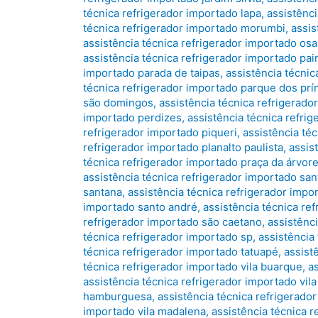
técnica refrigerador importado lapa
,
assistênc
técnica refrigerador importado morumbi
,
assis
assistência técnica refrigerador importado os
assistência técnica refrigerador importado pa
importado parada de taipas
,
assistência técnic
técnica refrigerador importado parque dos prí
são domingos
,
assistência técnica refrigerad
importado perdizes
,
assistência técnica refri
refrigerador importado piqueri
,
assistência téc
refrigerador importado planalto paulista
,
assis
técnica refrigerador importado praça da árvor
assistência técnica refrigerador importado sant
santana
,
assistência técnica refrigerador imp
importado santo andré
,
assistência técnica re
refrigerador importado são caetano
,
assistênc
técnica refrigerador importado sp
,
assistência
técnica refrigerador importado tatuapé
,
assist
técnica refrigerador importado vila buarque
,
a
assistência técnica refrigerador importado vila 
hamburguesa
,
assistência técnica refrigerador
importado vila madalena
,
assistência técnica r