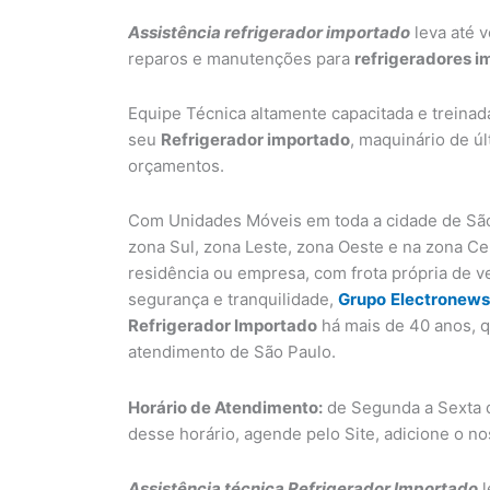
Assistência refrigerador importado
leva até v
reparos e manutenções para
refrigeradores 
Equipe Técnica altamente capacitada e treinad
seu
Refrigerador importado
, maquinário de ú
orçamentos.
Com Unidades Móveis em toda a cidade de São
zona Sul, zona Leste, zona Oeste e na zona C
residência ou empresa, com frota própria de v
segurança e tranquilidade,
Grupo
Electronews
Refrigerador Importado
há mais de 40 anos, q
atendimento de São Paulo.
Horário de Atendimento:
de Segunda a Sexta d
desse horário, agende pelo Site, adicione o n
Assistência técnica Refrigerador Importado
l