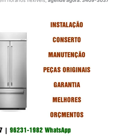
 horários flexíveis,
agende agora: 3409-3037