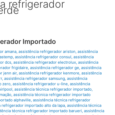
a refrigerador
erde
gerador Importado
dor amana
,
assistência refrigerador ariston
,
assistência
rastemp
,
assistência refrigerador consul
,
assistência
dor dcs
,
assistência refrigerador electrolux
,
assistência
erador frigidaire
,
assistência refrigerador ge
,
assistência
r jenn air
,
assistência refrigerador kenmore
,
assistência
rr
,
assistência refrigerador samsung
,
assistência
b zero
,
assistência refrigerador u-line
,
assistência
irlpool
,
assistência técnica refrigerador importado
,
limação
,
assistência técnica refrigerador importado
portado alphaville
,
assistência técnica refrigerador
a refrigerador importado alto da lapa
,
assistência técnica
tência técnica refrigerador importado barueri
,
assistência