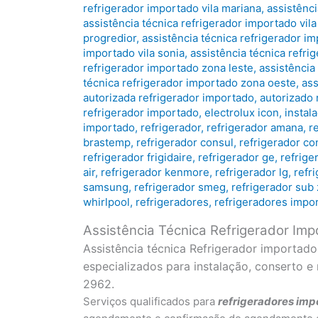
refrigerador importado vila mariana
,
assistênci
assistência técnica refrigerador importado vila
progredior
,
assistência técnica refrigerador i
importado vila sonia
,
assistência técnica refri
refrigerador importado zona leste
,
assistência
técnica refrigerador importado zona oeste
,
ass
autorizada refrigerador importado
,
autorizado 
refrigerador importado
,
electrolux icon
,
instal
importado
,
refrigerador
,
refrigerador amana
,
r
brastemp
,
refrigerador consul
,
refrigerador co
refrigerador frigidaire
,
refrigerador ge
,
refrige
air
,
refrigerador kenmore
,
refrigerador lg
,
refr
samsung
,
refrigerador smeg
,
refrigerador sub
whirlpool
,
refrigeradores
,
refrigeradores impo
Assistência Técnica Refrigerador Im
Assistência técnica Refrigerador importad
especializados para instalação, conserto 
2962.
Serviços qualificados para
refrigeradores
imp