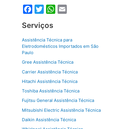
F
T
W
E
a
w
h
m
Serviços
c
itt
at
ai
e
er
s
l
Assistência Técnica para
b
A
Eletrodomésticos Importados em São
o
p
Paulo
o
p
Gree Assistência Técnica
k
Carrier Assistência Técnica
Hitachi Assistência Técnica
Toshiba Assistência Técnica
Fujitsu General Assistência Técnica
Mitsubishi Electric Assistência Técnica
Daikin Assistência Técnica