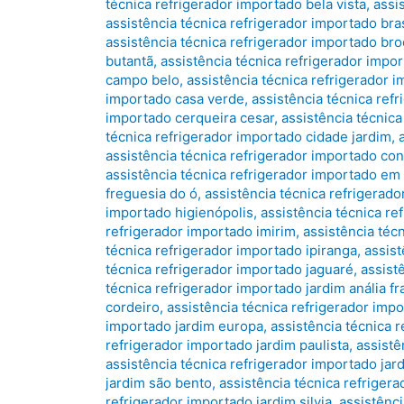
técnica refrigerador importado bela vista
,
assi
assistência técnica refrigerador importado bras
assistência técnica refrigerador importado bro
butantã
,
assistência técnica refrigerador impo
campo belo
,
assistência técnica refrigerador 
importado casa verde
,
assistência técnica ref
importado cerqueira cesar
,
assistência técnic
técnica refrigerador importado cidade jardim
,
assistência técnica refrigerador importado co
assistência técnica refrigerador importado em
freguesia do ó
,
assistência técnica refrigerado
importado higienópolis
,
assistência técnica re
refrigerador importado imirim
,
assistência téc
técnica refrigerador importado ipiranga
,
assist
técnica refrigerador importado jaguaré
,
assist
técnica refrigerador importado jardim anália f
cordeiro
,
assistência técnica refrigerador impo
importado jardim europa
,
assistência técnica r
refrigerador importado jardim paulista
,
assistê
assistência técnica refrigerador importado jar
jardim são bento
,
assistência técnica refriger
refrigerador importado jardim silvia
,
assistênci