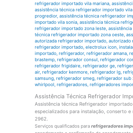
refrigerador importado vila mariana
,
assistênci
assistência técnica refrigerador importado vila
progredior
,
assistência técnica refrigerador i
importado vila sonia
,
assistência técnica refri
refrigerador importado zona leste
,
assistência
técnica refrigerador importado zona oeste
,
ass
autorizada refrigerador importado
,
autorizado 
refrigerador importado
,
electrolux icon
,
instal
importado
,
refrigerador
,
refrigerador amana
,
r
brastemp
,
refrigerador consul
,
refrigerador co
refrigerador frigidaire
,
refrigerador ge
,
refrige
air
,
refrigerador kenmore
,
refrigerador lg
,
refr
samsung
,
refrigerador smeg
,
refrigerador sub
whirlpool
,
refrigeradores
,
refrigeradores impo
Assistência Técnica Refrigerador Im
Assistência técnica Refrigerador importad
especializados para instalação, conserto 
2962.
Serviços qualificados para
refrigeradores
imp