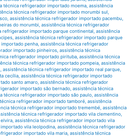
ia técnica refrigerador importado moema
,
assistência
tência técnica refrigerador importado morumbi sul
,
asco
,
assistência técnica refrigerador importado pacembu
,
ineiras do morumbi
,
assistência técnica refrigerador
a refrigerador importado parque continental
,
assistência
ncipes
,
assistência técnica refrigerador importado parque
or importado penha
,
assistência técnica refrigerador
gerador importado pinheiros
,
assistência técnica
nica refrigerador importado pirituba
,
assistência técnica
tência técnica refrigerador importado pompeia
,
assistência
e
,
assistência técnica refrigerador importado real parque
,
a cecília
,
assistência técnica refrigerador importado
ortado santo amaro
,
assistência técnica refrigerador
frigerador importado são bernado
,
assistência técnica
ia técnica refrigerador importado são paulo
,
assistência
 técnica refrigerador importado tamboré
,
assistência
ência técnica refrigerador importado tremembé
,
assistência
ssistência técnica refrigerador importado vila clementino
,
elvira
,
assistência técnica refrigerador importado vila
 importado vila leolpodina
,
assistência técnica refrigerador
efrigerador importado vila maria
,
assistência técnica