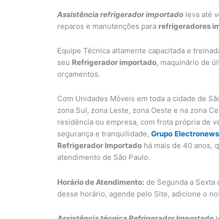
Assistência refrigerador importado
leva até v
reparos e manutenções para
refrigeradores 
Equipe Técnica altamente capacitada e treinad
seu
Refrigerador importado
, maquinário de ú
orçamentos.
Com Unidades Móveis em toda a cidade de São
zona Sul, zona Leste, zona Oeste e na zona C
residência ou empresa, com frota própria de v
segurança e tranquilidade,
Grupo
Electronews
Refrigerador Importado
há mais de 40 anos, q
atendimento de São Paulo.
Horário de Atendimento:
de Segunda a Sexta d
desse horário, agende pelo Site, adicione o n
Assistência técnica Refrigerador Importado
l