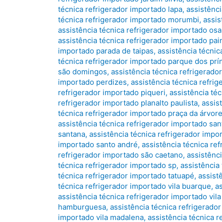
técnica refrigerador importado lapa
,
assistênc
técnica refrigerador importado morumbi
,
assis
assistência técnica refrigerador importado os
assistência técnica refrigerador importado pa
importado parada de taipas
,
assistência técnic
técnica refrigerador importado parque dos prí
são domingos
,
assistência técnica refrigerad
importado perdizes
,
assistência técnica refri
refrigerador importado piqueri
,
assistência téc
refrigerador importado planalto paulista
,
assis
técnica refrigerador importado praça da árvor
assistência técnica refrigerador importado sant
santana
,
assistência técnica refrigerador imp
importado santo andré
,
assistência técnica re
refrigerador importado são caetano
,
assistênc
técnica refrigerador importado sp
,
assistência
técnica refrigerador importado tatuapé
,
assist
técnica refrigerador importado vila buarque
,
a
assistência técnica refrigerador importado vila 
hamburguesa
,
assistência técnica refrigerador
importado vila madalena
,
assistência técnica r