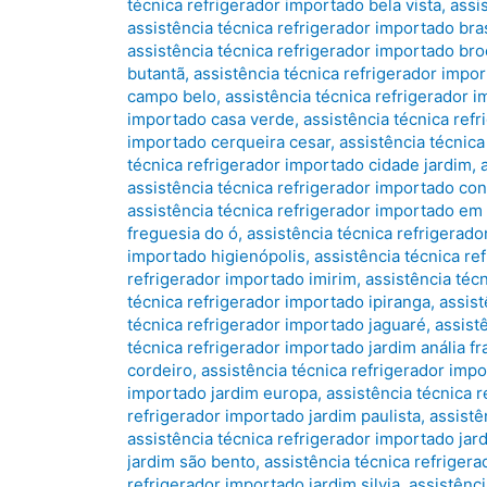
técnica refrigerador importado bela vista
,
assi
assistência técnica refrigerador importado bras
assistência técnica refrigerador importado bro
butantã
,
assistência técnica refrigerador impo
campo belo
,
assistência técnica refrigerador 
importado casa verde
,
assistência técnica ref
importado cerqueira cesar
,
assistência técnic
técnica refrigerador importado cidade jardim
,
assistência técnica refrigerador importado co
assistência técnica refrigerador importado em
freguesia do ó
,
assistência técnica refrigerado
importado higienópolis
,
assistência técnica re
refrigerador importado imirim
,
assistência téc
técnica refrigerador importado ipiranga
,
assist
técnica refrigerador importado jaguaré
,
assist
técnica refrigerador importado jardim anália f
cordeiro
,
assistência técnica refrigerador impo
importado jardim europa
,
assistência técnica r
refrigerador importado jardim paulista
,
assistê
assistência técnica refrigerador importado jar
jardim são bento
,
assistência técnica refriger
refrigerador importado jardim silvia
,
assistênci