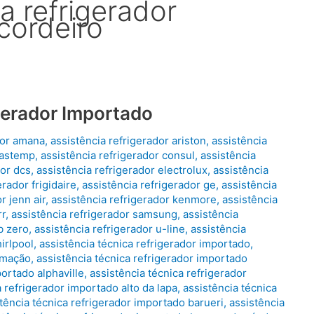
a refrigerador
cordeiro
gerador Importado
dor amana
,
assistência refrigerador ariston
,
assistência
rastemp
,
assistência refrigerador consul
,
assistência
dor dcs
,
assistência refrigerador electrolux
,
assistência
erador frigidaire
,
assistência refrigerador ge
,
assistência
r jenn air
,
assistência refrigerador kenmore
,
assistência
rr
,
assistência refrigerador samsung
,
assistência
b zero
,
assistência refrigerador u-line
,
assistência
irlpool
,
assistência técnica refrigerador importado
,
limação
,
assistência técnica refrigerador importado
portado alphaville
,
assistência técnica refrigerador
a refrigerador importado alto da lapa
,
assistência técnica
tência técnica refrigerador importado barueri
,
assistência