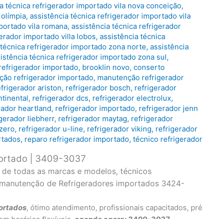
a técnica refrigerador importado vila nova conceição
,
 olímpia
,
assistência técnica refrigerador importado vila
mportado vila romana
,
assistência técnica refrigerador
gerador importado villa lobos
,
assistência técnica
 técnica refrigerador importado zona norte
,
assistência
istência técnica refrigerador importado zona sul
,
refrigerador importado
,
brooklin novo
,
conserto
ação refrigerador importado
,
manutenção refrigerador
efrigerador ariston
,
refrigerador bosch
,
refrigerador
ntinental
,
refrigerador dcs
,
refrigerador electrolux
,
rador heartland
,
refrigerador importado
,
refrigerador jenn
igerador liebherr
,
refrigerador maytag
,
refrigerador
 zero
,
refrigerador u-line
,
refrigerador viking
,
refrigerador
rtados
,
reparo refrigerador importado
,
técnico refrigerador
portado | 3409-3037
o de todas as marcas e modelos, técnicos
e manutenção de Refrigeradores importados 3424-
ortados
, ótimo atendimento, profissionais capacitados, pré