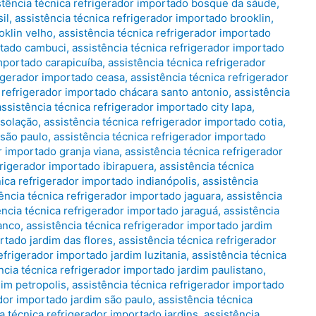
stência técnica refrigerador importado bosque da sáude
,
il
,
assistência técnica refrigerador importado brooklin
,
oklin velho
,
assistência técnica refrigerador importado
rtado cambuci
,
assistência técnica refrigerador importado
importado carapicuíba
,
assistência técnica refrigerador
rigerador importado ceasa
,
assistência técnica refrigerador
a refrigerador importado chácara santo antonio
,
assistência
assistência técnica refrigerador importado city lapa
,
nsolação
,
assistência técnica refrigerador importado cotia
,
 são paulo
,
assistência técnica refrigerador importado
r importado granja viana
,
assistência técnica refrigerador
frigerador importado ibirapuera
,
assistência técnica
nica refrigerador importado indianópolis
,
assistência
ência técnica refrigerador importado jaguara
,
assistência
ência técnica refrigerador importado jaraguá
,
assistência
ranco
,
assistência técnica refrigerador importado jardim
rtado jardim das flores
,
assistência técnica refrigerador
efrigerador importado jardim luzitania
,
assistência técnica
ncia técnica refrigerador importado jardim paulistano
,
dim petropolis
,
assistência técnica refrigerador importado
ador importado jardim são paulo
,
assistência técnica
a técnica refrigerador importado jardins
,
assistência