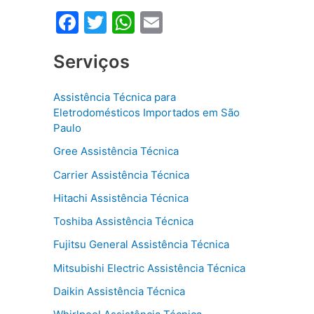
F
T
W
E
a
w
h
m
Serviços
c
itt
at
ai
e
er
s
l
Assistência Técnica para
b
A
Eletrodomésticos Importados em São
o
p
Paulo
o
p
Gree Assistência Técnica
k
Carrier Assistência Técnica
Hitachi Assistência Técnica
Toshiba Assistência Técnica
Fujitsu General Assistência Técnica
Mitsubishi Electric Assistência Técnica
Daikin Assistência Técnica