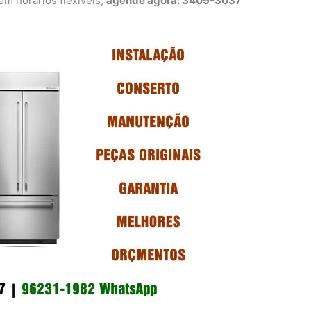
 horários flexíveis,
agende agora: 3409-3037