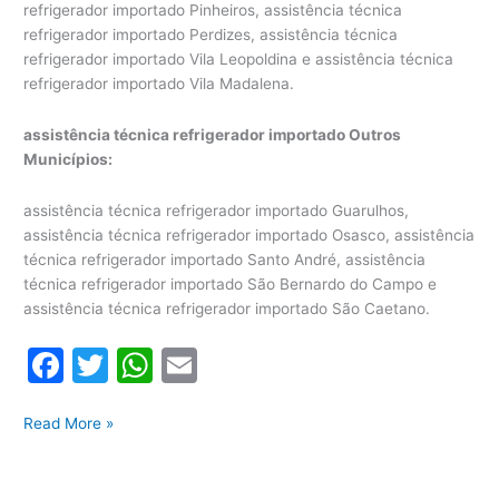
refrigerador importado Pinheiros, assistência técnica
refrigerador importado Perdizes, assistência técnica
refrigerador importado Vila Leopoldina e assistência técnica
refrigerador importado Vila Madalena.
assistência técnica refrigerador importado Outros
Municípios:
assistência técnica refrigerador importado Guarulhos,
assistência técnica refrigerador importado Osasco, assistência
técnica refrigerador importado Santo André, assistência
técnica refrigerador importado São Bernardo do Campo e
assistência técnica refrigerador importado São Caetano.
F
T
W
E
a
w
h
m
Assistência
c
itt
at
ai
Read More »
Técnica
e
er
s
l
Refrigerador
Importado