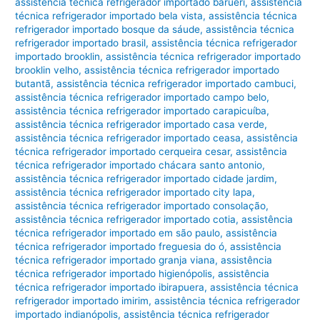
assistência técnica refrigerador importado barueri
,
assistência
técnica refrigerador importado bela vista
,
assistência técnica
refrigerador importado bosque da sáude
,
assistência técnica
refrigerador importado brasil
,
assistência técnica refrigerador
importado brooklin
,
assistência técnica refrigerador importado
brooklin velho
,
assistência técnica refrigerador importado
butantã
,
assistência técnica refrigerador importado cambuci
,
assistência técnica refrigerador importado campo belo
,
assistência técnica refrigerador importado carapicuíba
,
assistência técnica refrigerador importado casa verde
,
assistência técnica refrigerador importado ceasa
,
assistência
técnica refrigerador importado cerqueira cesar
,
assistência
técnica refrigerador importado chácara santo antonio
,
assistência técnica refrigerador importado cidade jardim
,
assistência técnica refrigerador importado city lapa
,
assistência técnica refrigerador importado consolação
,
assistência técnica refrigerador importado cotia
,
assistência
técnica refrigerador importado em são paulo
,
assistência
técnica refrigerador importado freguesia do ó
,
assistência
técnica refrigerador importado granja viana
,
assistência
técnica refrigerador importado higienópolis
,
assistência
técnica refrigerador importado ibirapuera
,
assistência técnica
refrigerador importado imirim
,
assistência técnica refrigerador
importado indianópolis
,
assistência técnica refrigerador