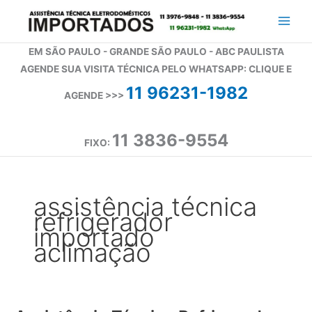
Ir
para
o
EM SÃO PAULO - GRANDE SÃO PAULO - ABC PAULISTA
conteúdo
AGENDE SUA VISITA TÉCNICA PELO WHATSAPP: CLIQUE E
11 96231-1982
AGENDE >>>
11 3836-9554
FIXO:
assistência técnica
refrigerador
importado
aclimação