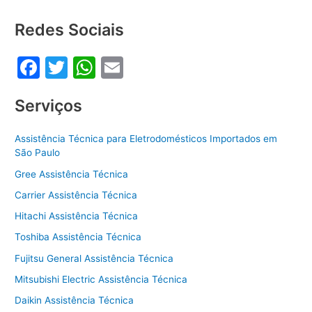
b
A
o
p
Redes Sociais
o
p
F
T
W
E
k
a
w
h
m
Serviços
c
itt
at
ai
e
er
s
l
Assistência Técnica para Eletrodomésticos Importados em
b
A
São Paulo
o
p
Gree Assistência Técnica
o
p
Carrier Assistência Técnica
k
Hitachi Assistência Técnica
Toshiba Assistência Técnica
Fujitsu General Assistência Técnica
Mitsubishi Electric Assistência Técnica
Daikin Assistência Técnica