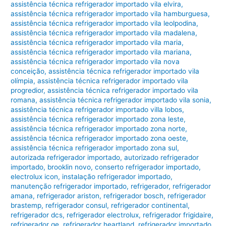
assistência técnica refrigerador importado vila elvira
,
assistência técnica refrigerador importado vila hamburguesa
,
assistência técnica refrigerador importado vila leolpodina
,
assistência técnica refrigerador importado vila madalena
,
assistência técnica refrigerador importado vila maria
,
assistência técnica refrigerador importado vila mariana
,
assistência técnica refrigerador importado vila nova
conceição
,
assistência técnica refrigerador importado vila
olímpia
,
assistência técnica refrigerador importado vila
progredior
,
assistência técnica refrigerador importado vila
romana
,
assistência técnica refrigerador importado vila sonia
,
assistência técnica refrigerador importado villa lobos
,
assistência técnica refrigerador importado zona leste
,
assistência técnica refrigerador importado zona norte
,
assistência técnica refrigerador importado zona oeste
,
assistência técnica refrigerador importado zona sul
,
autorizada refrigerador importado
,
autorizado refrigerador
importado
,
brooklin novo
,
conserto refrigerador importado
,
electrolux icon
,
instalação refrigerador importado
,
manutenção refrigerador importado
,
refrigerador
,
refrigerador
amana
,
refrigerador ariston
,
refrigerador bosch
,
refrigerador
brastemp
,
refrigerador consul
,
refrigerador continental
,
refrigerador dcs
,
refrigerador electrolux
,
refrigerador frigidaire
,
refrigerador ge
,
refrigerador heartland
,
refrigerador importado
,