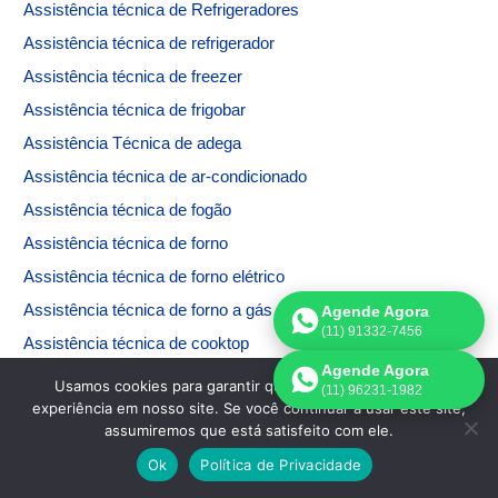
Assistência técnica de
Refrigeradores
Assistência técnica de refrigerador
Assistência técnica de freezer
Assistência técnica de frigobar
Assistência Técnica de adega
Assistência técnica de ar-condicionado
Assistência técnica de fogão
Assistência técnica de forno
Assistência técnica de forno elétrico
Assistência técnica de forno a gás
Agende Agora
(11) 91332-7456
Assistência técnica de cooktop
Agende Agora
Assistência técnica de microondas
Usamos cookies para garantir que oferecemos a melhor
(11) 96231-1982
experiência em nosso site. Se você continuar a usar este site,
Assistência técnica de máquina de lavar
assumiremos que está satisfeito com ele.
Assistência técnica de máquina de secar
Ok
Política de Privacidade
Assistência técnica de máquina de lavar e secar