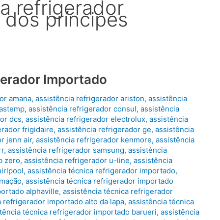
a refrigerador
 dos príncipes
gerador Importado
dor amana
,
assistência refrigerador ariston
,
assistência
rastemp
,
assistência refrigerador consul
,
assistência
dor dcs
,
assistência refrigerador electrolux
,
assistência
erador frigidaire
,
assistência refrigerador ge
,
assistência
r jenn air
,
assistência refrigerador kenmore
,
assistência
rr
,
assistência refrigerador samsung
,
assistência
b zero
,
assistência refrigerador u-line
,
assistência
irlpool
,
assistência técnica refrigerador importado
,
limação
,
assistência técnica refrigerador importado
portado alphaville
,
assistência técnica refrigerador
a refrigerador importado alto da lapa
,
assistência técnica
tência técnica refrigerador importado barueri
,
assistência