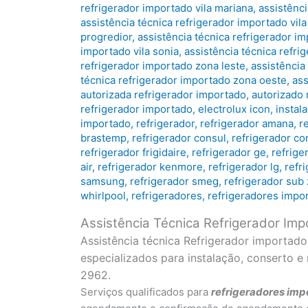
refrigerador importado vila mariana
,
assistênci
assistência técnica refrigerador importado vila
progredior
,
assistência técnica refrigerador i
importado vila sonia
,
assistência técnica refri
refrigerador importado zona leste
,
assistência
técnica refrigerador importado zona oeste
,
ass
autorizada refrigerador importado
,
autorizado 
refrigerador importado
,
electrolux icon
,
instal
importado
,
refrigerador
,
refrigerador amana
,
r
brastemp
,
refrigerador consul
,
refrigerador co
refrigerador frigidaire
,
refrigerador ge
,
refrige
air
,
refrigerador kenmore
,
refrigerador lg
,
refr
samsung
,
refrigerador smeg
,
refrigerador sub
whirlpool
,
refrigeradores
,
refrigeradores impo
Assistência Técnica Refrigerador Im
Assistência técnica Refrigerador importad
especializados para instalação, conserto 
2962.
Serviços qualificados para
refrigeradores
imp