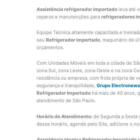
Assistência refrigerador importado
leva até v
reparos e manutenções para
refrigeradores 
Equipe Técnica altamente capacitada e treinad
seu
Refrigerador importado
, maquinário de ú
orçamentos.
Com Unidades Móveis em toda a cidade de São
zona Sul, zona Leste, zona Oeste e na zona C
residência ou empresa, com frota própria de v
segurança e tranquilidade,
Grupo
Electronews
Refrigerador Importado
há mais de 40 anos, q
atendimento de São Paulo.
Horário de Atendimento:
de Segunda a Sexta d
desse horário, agende pelo Site, adicione o n
Assistência técnica Refrigerador Importado
l