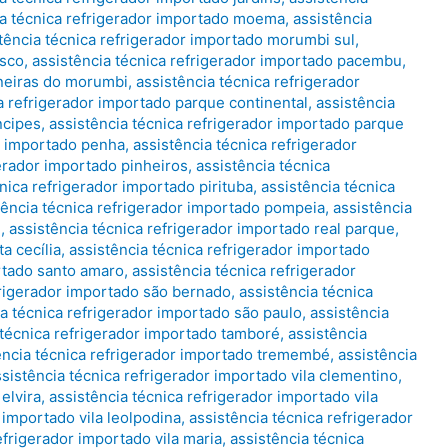
ia técnica refrigerador importado moema
,
assistência
tência técnica refrigerador importado morumbi sul
,
asco
,
assistência técnica refrigerador importado pacembu
,
ineiras do morumbi
,
assistência técnica refrigerador
a refrigerador importado parque continental
,
assistência
ncipes
,
assistência técnica refrigerador importado parque
or importado penha
,
assistência técnica refrigerador
gerador importado pinheiros
,
assistência técnica
nica refrigerador importado pirituba
,
assistência técnica
tência técnica refrigerador importado pompeia
,
assistência
e
,
assistência técnica refrigerador importado real parque
,
a cecília
,
assistência técnica refrigerador importado
ortado santo amaro
,
assistência técnica refrigerador
frigerador importado são bernado
,
assistência técnica
ia técnica refrigerador importado são paulo
,
assistência
 técnica refrigerador importado tamboré
,
assistência
ência técnica refrigerador importado tremembé
,
assistência
ssistência técnica refrigerador importado vila clementino
,
elvira
,
assistência técnica refrigerador importado vila
 importado vila leolpodina
,
assistência técnica refrigerador
efrigerador importado vila maria
,
assistência técnica