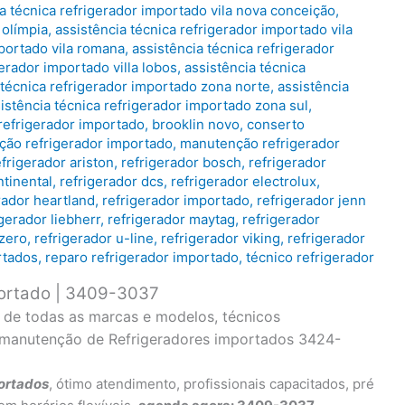
a técnica refrigerador importado vila nova conceição
,
 olímpia
,
assistência técnica refrigerador importado vila
mportado vila romana
,
assistência técnica refrigerador
gerador importado villa lobos
,
assistência técnica
 técnica refrigerador importado zona norte
,
assistência
istência técnica refrigerador importado zona sul
,
refrigerador importado
,
brooklin novo
,
conserto
ação refrigerador importado
,
manutenção refrigerador
efrigerador ariston
,
refrigerador bosch
,
refrigerador
ntinental
,
refrigerador dcs
,
refrigerador electrolux
,
rador heartland
,
refrigerador importado
,
refrigerador jenn
igerador liebherr
,
refrigerador maytag
,
refrigerador
 zero
,
refrigerador u-line
,
refrigerador viking
,
refrigerador
rtados
,
reparo refrigerador importado
,
técnico refrigerador
portado | 3409-3037
o de todas as marcas e modelos, técnicos
e manutenção de Refrigeradores importados 3424-
ortados
, ótimo atendimento, profissionais capacitados, pré