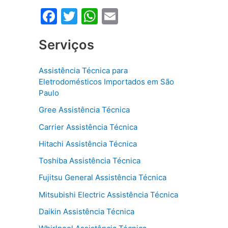
F
T
W
E
a
w
h
m
Serviços
c
itt
at
ai
e
er
s
l
Assistência Técnica para
b
A
Eletrodomésticos Importados em São
o
p
Paulo
o
p
Gree Assistência Técnica
k
Carrier Assistência Técnica
Hitachi Assistência Técnica
Toshiba Assistência Técnica
Fujitsu General Assistência Técnica
Mitsubishi Electric Assistência Técnica
Daikin Assistência Técnica