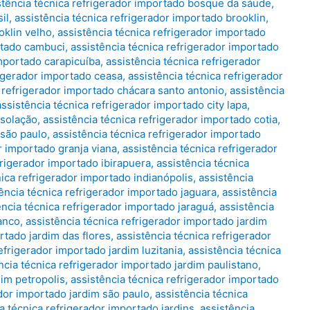
stência técnica refrigerador importado bosque da sáude
,
il
,
assistência técnica refrigerador importado brooklin
,
oklin velho
,
assistência técnica refrigerador importado
rtado cambuci
,
assistência técnica refrigerador importado
importado carapicuíba
,
assistência técnica refrigerador
rigerador importado ceasa
,
assistência técnica refrigerador
a refrigerador importado chácara santo antonio
,
assistência
assistência técnica refrigerador importado city lapa
,
nsolação
,
assistência técnica refrigerador importado cotia
,
 são paulo
,
assistência técnica refrigerador importado
r importado granja viana
,
assistência técnica refrigerador
frigerador importado ibirapuera
,
assistência técnica
nica refrigerador importado indianópolis
,
assistência
ência técnica refrigerador importado jaguara
,
assistência
ência técnica refrigerador importado jaraguá
,
assistência
ranco
,
assistência técnica refrigerador importado jardim
rtado jardim das flores
,
assistência técnica refrigerador
efrigerador importado jardim luzitania
,
assistência técnica
ncia técnica refrigerador importado jardim paulistano
,
dim petropolis
,
assistência técnica refrigerador importado
ador importado jardim são paulo
,
assistência técnica
a técnica refrigerador importado jardins
,
assistência