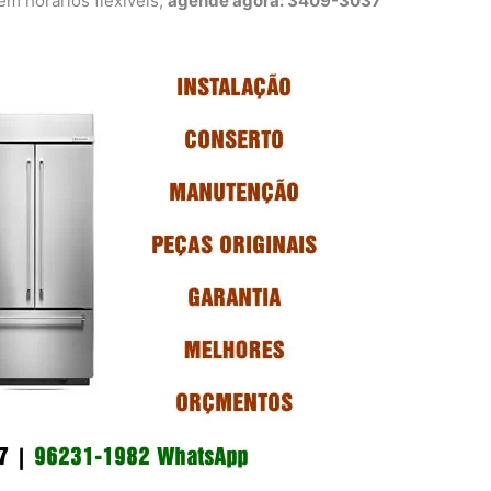
 horários flexíveis,
agende agora: 3409-3037