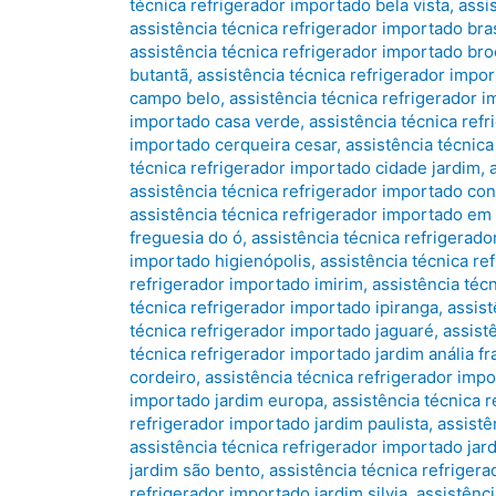
técnica refrigerador importado bela vista
,
assi
assistência técnica refrigerador importado bras
assistência técnica refrigerador importado bro
butantã
,
assistência técnica refrigerador impo
campo belo
,
assistência técnica refrigerador 
importado casa verde
,
assistência técnica ref
importado cerqueira cesar
,
assistência técnic
técnica refrigerador importado cidade jardim
,
assistência técnica refrigerador importado co
assistência técnica refrigerador importado em
freguesia do ó
,
assistência técnica refrigerado
importado higienópolis
,
assistência técnica re
refrigerador importado imirim
,
assistência téc
técnica refrigerador importado ipiranga
,
assist
técnica refrigerador importado jaguaré
,
assist
técnica refrigerador importado jardim anália f
cordeiro
,
assistência técnica refrigerador impo
importado jardim europa
,
assistência técnica r
refrigerador importado jardim paulista
,
assistê
assistência técnica refrigerador importado jar
jardim são bento
,
assistência técnica refriger
refrigerador importado jardim silvia
,
assistênci