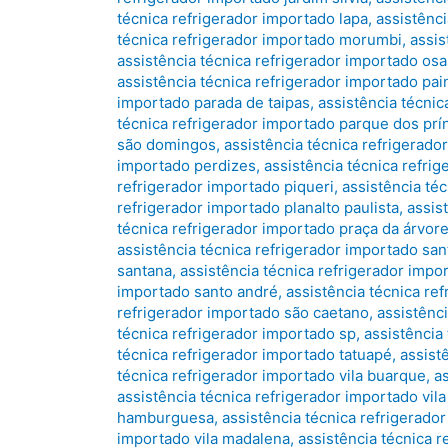
técnica refrigerador importado lapa
,
assistênc
técnica refrigerador importado morumbi
,
assis
assistência técnica refrigerador importado os
assistência técnica refrigerador importado pa
importado parada de taipas
,
assistência técnic
técnica refrigerador importado parque dos prí
são domingos
,
assistência técnica refrigerad
importado perdizes
,
assistência técnica refri
refrigerador importado piqueri
,
assistência téc
refrigerador importado planalto paulista
,
assis
técnica refrigerador importado praça da árvor
assistência técnica refrigerador importado sant
santana
,
assistência técnica refrigerador imp
importado santo andré
,
assistência técnica re
refrigerador importado são caetano
,
assistênc
técnica refrigerador importado sp
,
assistência
técnica refrigerador importado tatuapé
,
assist
técnica refrigerador importado vila buarque
,
a
assistência técnica refrigerador importado vila 
hamburguesa
,
assistência técnica refrigerador
importado vila madalena
,
assistência técnica r