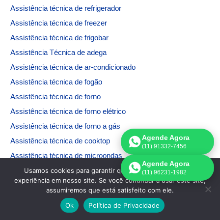
Assistência técnica de refrigerador
Assistência técnica de freezer
Assistência técnica de frigobar
Assistência Técnica de adega
Assistência técnica de ar-condicionado
Assistência técnica de fogão
Assistência técnica de forno
Assistência técnica de forno elétrico
Assistência técnica de forno a gás
Agende Agora
Assistência técnica de cooktop
(11) 91332-7456
Assistência técnica de microondas
Agende Agora
Assistência técnica de máquina de lavar
Usamos cookies para garantir que oferecemos a melhor
(11) 96231-1982
experiência em nosso site. Se você continuar a usar este site,
Assistência técnica de máquina de secar
assumiremos que está satisfeito com ele.
Assistência técnica de máquina de lavar e secar
Ok
Política de Privacidade
Assistência técnica Electrolux