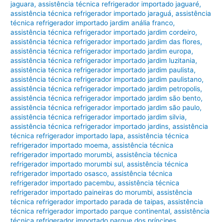
jaguara
,
assistência técnica refrigerador importado jaguaré
,
assistência técnica refrigerador importado jaraguá
,
assistência
técnica refrigerador importado jardim anália franco
,
assistência técnica refrigerador importado jardim cordeiro
,
assistência técnica refrigerador importado jardim das flores
,
assistência técnica refrigerador importado jardim europa
,
assistência técnica refrigerador importado jardim luzitania
,
assistência técnica refrigerador importado jardim paulista
,
assistência técnica refrigerador importado jardim paulistano
,
assistência técnica refrigerador importado jardim petropolis
,
assistência técnica refrigerador importado jardim são bento
,
assistência técnica refrigerador importado jardim são paulo
,
assistência técnica refrigerador importado jardim silvia
,
assistência técnica refrigerador importado jardins
,
assistência
técnica refrigerador importado lapa
,
assistência técnica
refrigerador importado moema
,
assistência técnica
refrigerador importado morumbi
,
assistência técnica
refrigerador importado morumbi sul
,
assistência técnica
refrigerador importado osasco
,
assistência técnica
refrigerador importado pacembu
,
assistência técnica
refrigerador importado paineiras do morumbi
,
assistência
técnica refrigerador importado parada de taipas
,
assistência
técnica refrigerador importado parque continental
,
assistência
técnica refrigerador importado parque dos príncipes
,