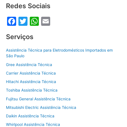
o
p
Redes Sociais
o
p
F
T
W
E
k
a
w
h
m
Serviços
c
itt
at
ai
e
er
s
l
Assistência Técnica para Eletrodomésticos Importados em
b
A
São Paulo
o
p
Gree Assistência Técnica
o
p
Carrier Assistência Técnica
k
Hitachi Assistência Técnica
Toshiba Assistência Técnica
Fujitsu General Assistência Técnica
Mitsubishi Electric Assistência Técnica
Daikin Assistência Técnica
Whirlpool Assistência Técnica