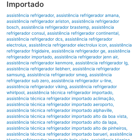
Importado
assistência refrigerador
,
assistência refrigerador amana
,
assistência refrigerador ariston
,
assistência refrigerador
bosch
,
assistência refrigerador brastemp
,
assistência
refrigerador consul
,
assistência refrigerador continental
,
assistência refrigerador dcs
,
assistência refrigerador
electrolux
,
assistência refrigerador electrolux icon
,
assistência
refrigerador frigidaire
,
assistência refrigerador ge
,
assistência
refrigerador importado
,
assistência refrigerador jenn air
,
assistência refrigerador kenmore
,
assistência refrigerador lg
,
assistência refrigerador liebherr
,
assistência refrigerador
samsung
,
assistência refrigerador smeg
,
assistência
refrigerador sub zero
,
assistência refrigerador u-line
,
assistência refrigerador viking
,
assistência refrigerador
whirlpool
,
assistência técnica refrigerador importado
,
assistência técnica refrigerador importado aclimação
,
assistência técnica refrigerador importado aeroporto
,
assistência técnica refrigerador importado alphaville
,
assistência técnica refrigerador importado alto da boa vista
,
assistência técnica refrigerador importado alto da lapa
,
assistência técnica refrigerador importado alto de pinheiros
,
assistência técnica refrigerador importado barueri
,
assistência
técnica refrigerador importado bela vista
,
assistência técnica