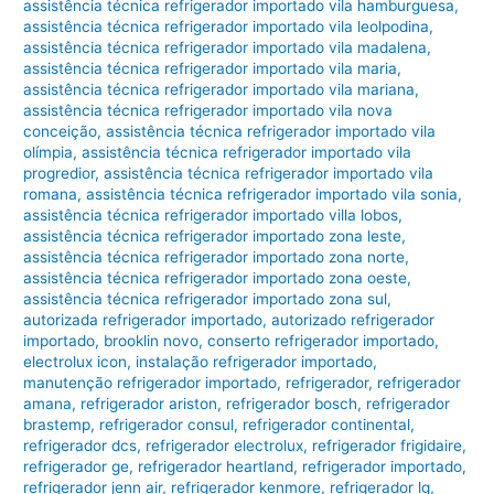
assistência técnica refrigerador importado vila hamburguesa
,
assistência técnica refrigerador importado vila leolpodina
,
assistência técnica refrigerador importado vila madalena
,
assistência técnica refrigerador importado vila maria
,
assistência técnica refrigerador importado vila mariana
,
assistência técnica refrigerador importado vila nova
conceição
,
assistência técnica refrigerador importado vila
olímpia
,
assistência técnica refrigerador importado vila
progredior
,
assistência técnica refrigerador importado vila
romana
,
assistência técnica refrigerador importado vila sonia
,
assistência técnica refrigerador importado villa lobos
,
assistência técnica refrigerador importado zona leste
,
assistência técnica refrigerador importado zona norte
,
assistência técnica refrigerador importado zona oeste
,
assistência técnica refrigerador importado zona sul
,
autorizada refrigerador importado
,
autorizado refrigerador
importado
,
brooklin novo
,
conserto refrigerador importado
,
electrolux icon
,
instalação refrigerador importado
,
manutenção refrigerador importado
,
refrigerador
,
refrigerador
amana
,
refrigerador ariston
,
refrigerador bosch
,
refrigerador
brastemp
,
refrigerador consul
,
refrigerador continental
,
refrigerador dcs
,
refrigerador electrolux
,
refrigerador frigidaire
,
refrigerador ge
,
refrigerador heartland
,
refrigerador importado
,
refrigerador jenn air
,
refrigerador kenmore
,
refrigerador lg
,