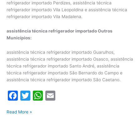
refrigerador importado Perdizes, assistência técnica
refrigerador importado Vila Leopoldina e assistência técnica
refrigerador importado Vila Madalena.
assistência técnica refrigerador importado Outros
Municípios:
assistência técnica refrigerador importado Guarulhos,
assistência técnica refrigerador importado Osasco, assistência
técnica refrigerador importado Santo André, assistência
técnica refrigerador importado São Bernardo do Campo e
assistência técnica refrigerador importado São Caetano.
F
T
W
E
a
w
h
m
Assistência
c
itt
at
ai
Read More »
Técnica
e
er
s
l
Refrigerador
b
A
Importado