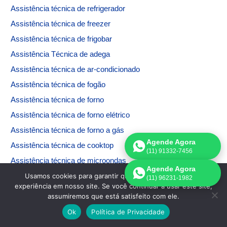
Assistência técnica de refrigerador
Assistência técnica de freezer
Assistência técnica de frigobar
Assistência Técnica de adega
Assistência técnica de ar-condicionado
Assistência técnica de fogão
Assistência técnica de forno
Assistência técnica de forno elétrico
Assistência técnica de forno a gás
Agende Agora
Assistência técnica de cooktop
(11) 91332-7456
Assistência técnica de microondas
Agende Agora
Assistência técnica de máquina de lavar
Usamos cookies para garantir que oferecemos a melhor
(11) 96231-1982
experiência em nosso site. Se você continuar a usar este site,
Assistência técnica de máquina de secar
assumiremos que está satisfeito com ele.
Assistência técnica de máquina de lavar e secar
Ok
Política de Privacidade
Assistência técnica Electrolux