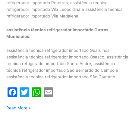
refrigerador importado Perdizes, assistência técnica
refrigerador importado Vila Leopoldina e assistência técnica
refrigerador importado Vila Madalena.
assistência técnica refrigerador importado Outros
Municípios:
assistência técnica refrigerador importado Guarulhos,
assistência técnica refrigerador importado Osasco, assistência
técnica refrigerador importado Santo André, assistência
técnica refrigerador importado São Bernardo do Campo e
assistência técnica refrigerador importado São Caetano.
F
T
W
E
a
w
h
m
Assistência
c
itt
at
ai
Read More »
Técnica
e
er
s
l
Refrigerador
b
A
Importado