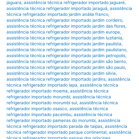
jaguara
,
assistência técnica refrigerador importado jaguaré
,
assistência técnica refrigerador importado jaraguá
,
assistência
técnica refrigerador importado jardim anália franco
,
assistência técnica refrigerador importado jardim cordeiro
,
assistência técnica refrigerador importado jardim das flores
,
assistência técnica refrigerador importado jardim europa
,
assistência técnica refrigerador importado jardim luzitania
,
assistência técnica refrigerador importado jardim paulista
,
assistência técnica refrigerador importado jardim paulistano
,
assistência técnica refrigerador importado jardim petropolis
,
assistência técnica refrigerador importado jardim são bento
,
assistência técnica refrigerador importado jardim são paulo
,
assistência técnica refrigerador importado jardim silvia
,
assistência técnica refrigerador importado jardins
,
assistência
técnica refrigerador importado lapa
,
assistência técnica
refrigerador importado moema
,
assistência técnica
refrigerador importado morumbi
,
assistência técnica
refrigerador importado morumbi sul
,
assistência técnica
refrigerador importado osasco
,
assistência técnica
refrigerador importado pacembu
,
assistência técnica
refrigerador importado paineiras do morumbi
,
assistência
técnica refrigerador importado parada de taipas
,
assistência
técnica refrigerador importado parque continental
,
assistência
técnica refrigerador importado parque dos príncipes
,