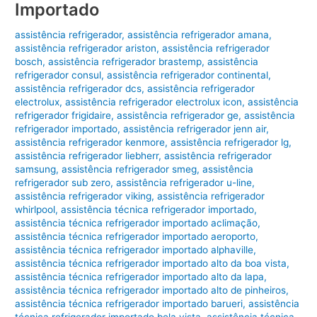
Importado
assistência refrigerador
,
assistência refrigerador amana
,
assistência refrigerador ariston
,
assistência refrigerador
bosch
,
assistência refrigerador brastemp
,
assistência
refrigerador consul
,
assistência refrigerador continental
,
assistência refrigerador dcs
,
assistência refrigerador
electrolux
,
assistência refrigerador electrolux icon
,
assistência
refrigerador frigidaire
,
assistência refrigerador ge
,
assistência
refrigerador importado
,
assistência refrigerador jenn air
,
assistência refrigerador kenmore
,
assistência refrigerador lg
,
assistência refrigerador liebherr
,
assistência refrigerador
samsung
,
assistência refrigerador smeg
,
assistência
refrigerador sub zero
,
assistência refrigerador u-line
,
assistência refrigerador viking
,
assistência refrigerador
whirlpool
,
assistência técnica refrigerador importado
,
assistência técnica refrigerador importado aclimação
,
assistência técnica refrigerador importado aeroporto
,
assistência técnica refrigerador importado alphaville
,
assistência técnica refrigerador importado alto da boa vista
,
assistência técnica refrigerador importado alto da lapa
,
assistência técnica refrigerador importado alto de pinheiros
,
assistência técnica refrigerador importado barueri
,
assistência
técnica refrigerador importado bela vista
,
assistência técnica