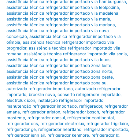
assistência técnica refrigerador importado vila hamburguesa
,
assistência técnica refrigerador importado vila leolpodina
,
assistência técnica refrigerador importado vila madalena
,
assistência técnica refrigerador importado vila maria
,
assistência técnica refrigerador importado vila mariana
,
assistência técnica refrigerador importado vila nova
conceição
,
assistência técnica refrigerador importado vila
olímpia
,
assistência técnica refrigerador importado vila
progredior
,
assistência técnica refrigerador importado vila
romana
,
assistência técnica refrigerador importado vila sonia
,
assistência técnica refrigerador importado villa lobos
,
assistência técnica refrigerador importado zona leste
,
assistência técnica refrigerador importado zona norte
,
assistência técnica refrigerador importado zona oeste
,
assistência técnica refrigerador importado zona sul
,
autorizada refrigerador importado
,
autorizado refrigerador
importado
,
brooklin novo
,
conserto refrigerador importado
,
electrolux icon
,
instalação refrigerador importado
,
manutenção refrigerador importado
,
refrigerador
,
refrigerador
amana
,
refrigerador ariston
,
refrigerador bosch
,
refrigerador
brastemp
,
refrigerador consul
,
refrigerador continental
,
refrigerador dcs
,
refrigerador electrolux
,
refrigerador frigidaire
,
refrigerador ge
,
refrigerador heartland
,
refrigerador importado
,
refrigerador jenn air
,
refrigerador kenmore
,
refrigerador lg
,