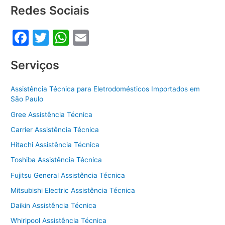
o
p
Redes Sociais
o
p
F
T
W
E
k
a
w
h
m
Serviços
c
itt
at
ai
e
er
s
l
Assistência Técnica para Eletrodomésticos Importados em
b
A
São Paulo
o
p
Gree Assistência Técnica
o
p
Carrier Assistência Técnica
k
Hitachi Assistência Técnica
Toshiba Assistência Técnica
Fujitsu General Assistência Técnica
Mitsubishi Electric Assistência Técnica
Daikin Assistência Técnica
Whirlpool Assistência Técnica