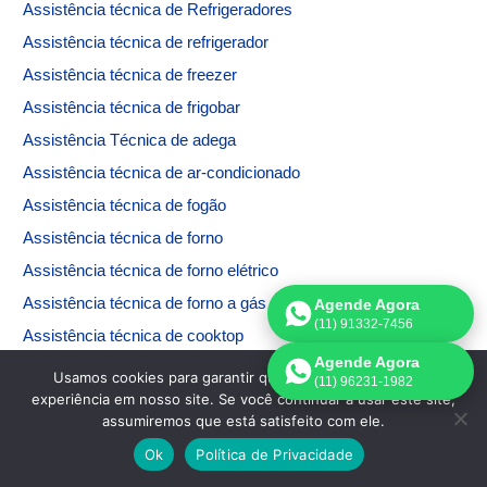
Assistência técnica de
Refrigeradores
Assistência técnica de refrigerador
Assistência técnica de freezer
Assistência técnica de frigobar
Assistência Técnica de adega
Assistência técnica de ar-condicionado
Assistência técnica de fogão
Assistência técnica de forno
Assistência técnica de forno elétrico
Assistência técnica de forno a gás
Agende Agora
(11) 91332-7456
Assistência técnica de cooktop
Agende Agora
Assistência técnica de microondas
Usamos cookies para garantir que oferecemos a melhor
(11) 96231-1982
experiência em nosso site. Se você continuar a usar este site,
Assistência técnica de máquina de lavar
assumiremos que está satisfeito com ele.
Assistência técnica de máquina de secar
Ok
Política de Privacidade
Assistência técnica de máquina de lavar e secar