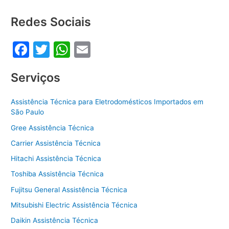
b
A
o
p
Redes Sociais
o
p
F
T
W
E
k
a
w
h
m
Serviços
c
itt
at
ai
e
er
s
l
Assistência Técnica para Eletrodomésticos Importados em
b
A
São Paulo
o
p
Gree Assistência Técnica
o
p
Carrier Assistência Técnica
k
Hitachi Assistência Técnica
Toshiba Assistência Técnica
Fujitsu General Assistência Técnica
Mitsubishi Electric Assistência Técnica
Daikin Assistência Técnica