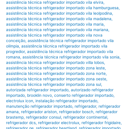
assistência técnica refrigerador importado vila elvira
,
assistência técnica refrigerador importado vila hamburguesa
,
assistência técnica refrigerador importado vila leolpodina
,
assistência técnica refrigerador importado vila madalena
,
assistência técnica refrigerador importado vila maria
,
assistência técnica refrigerador importado vila mariana
,
assistência técnica refrigerador importado vila nova
conceição
,
assistência técnica refrigerador importado vila
olímpia
,
assistência técnica refrigerador importado vila
progredior
,
assistência técnica refrigerador importado vila
romana
,
assistência técnica refrigerador importado vila sonia
,
assistência técnica refrigerador importado villa lobos
,
assistência técnica refrigerador importado zona leste
,
assistência técnica refrigerador importado zona norte
,
assistência técnica refrigerador importado zona oeste
,
assistência técnica refrigerador importado zona sul
,
autorizada refrigerador importado
,
autorizado refrigerador
importado
,
brooklin novo
,
conserto refrigerador importado
,
electrolux icon
,
instalação refrigerador importado
,
manutenção refrigerador importado
,
refrigerador
,
refrigerador
amana
,
refrigerador ariston
,
refrigerador bosch
,
refrigerador
brastemp
,
refrigerador consul
,
refrigerador continental
,
refrigerador dcs
,
refrigerador electrolux
,
refrigerador frigidaire
,
refrigerador ge
,
refrigerador heartland
,
refrigerador importado
,