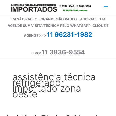
Ir
para
o
EM SÃO PAULO - GRANDE SÃO PAULO - ABC PAULISTA
conteúdo
AGENDE SUA VISITA TÉCNICA PELO WHATSAPP: CLIQUE E
11 96231-1982
AGENDE >>>
11 3836-9554
FIXO:
assistência técnica
refrigerador
importado zona
oeste