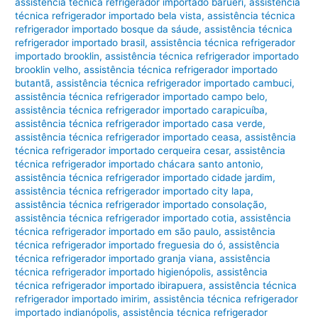
assistência técnica refrigerador importado barueri
,
assistência
técnica refrigerador importado bela vista
,
assistência técnica
refrigerador importado bosque da sáude
,
assistência técnica
refrigerador importado brasil
,
assistência técnica refrigerador
importado brooklin
,
assistência técnica refrigerador importado
brooklin velho
,
assistência técnica refrigerador importado
butantã
,
assistência técnica refrigerador importado cambuci
,
assistência técnica refrigerador importado campo belo
,
assistência técnica refrigerador importado carapicuíba
,
assistência técnica refrigerador importado casa verde
,
assistência técnica refrigerador importado ceasa
,
assistência
técnica refrigerador importado cerqueira cesar
,
assistência
técnica refrigerador importado chácara santo antonio
,
assistência técnica refrigerador importado cidade jardim
,
assistência técnica refrigerador importado city lapa
,
assistência técnica refrigerador importado consolação
,
assistência técnica refrigerador importado cotia
,
assistência
técnica refrigerador importado em são paulo
,
assistência
técnica refrigerador importado freguesia do ó
,
assistência
técnica refrigerador importado granja viana
,
assistência
técnica refrigerador importado higienópolis
,
assistência
técnica refrigerador importado ibirapuera
,
assistência técnica
refrigerador importado imirim
,
assistência técnica refrigerador
importado indianópolis
,
assistência técnica refrigerador