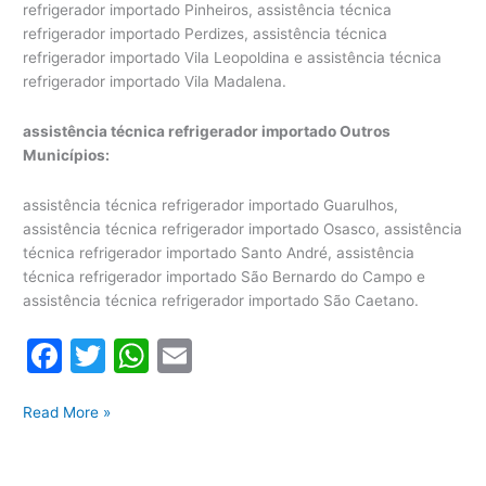
refrigerador importado Pinheiros, assistência técnica
refrigerador importado Perdizes, assistência técnica
refrigerador importado Vila Leopoldina e assistência técnica
refrigerador importado Vila Madalena.
assistência técnica refrigerador importado Outros
Municípios:
assistência técnica refrigerador importado Guarulhos,
assistência técnica refrigerador importado Osasco, assistência
técnica refrigerador importado Santo André, assistência
técnica refrigerador importado São Bernardo do Campo e
assistência técnica refrigerador importado São Caetano.
F
T
W
E
a
w
h
m
Assistência
c
itt
at
ai
Read More »
Técnica
e
er
s
l
Refrigerador
Importado