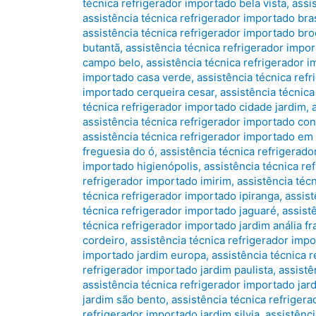
técnica refrigerador importado bela vista
,
assi
assistência técnica refrigerador importado bras
assistência técnica refrigerador importado bro
butantã
,
assistência técnica refrigerador impo
campo belo
,
assistência técnica refrigerador 
importado casa verde
,
assistência técnica ref
importado cerqueira cesar
,
assistência técnic
técnica refrigerador importado cidade jardim
,
assistência técnica refrigerador importado co
assistência técnica refrigerador importado em
freguesia do ó
,
assistência técnica refrigerado
importado higienópolis
,
assistência técnica re
refrigerador importado imirim
,
assistência téc
técnica refrigerador importado ipiranga
,
assist
técnica refrigerador importado jaguaré
,
assist
técnica refrigerador importado jardim anália f
cordeiro
,
assistência técnica refrigerador impo
importado jardim europa
,
assistência técnica r
refrigerador importado jardim paulista
,
assistê
assistência técnica refrigerador importado jar
jardim são bento
,
assistência técnica refriger
refrigerador importado jardim silvia
,
assistênci