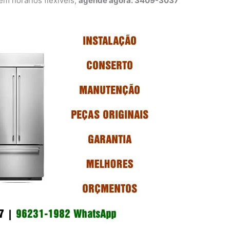
 horários flexíveis,
agende agora: 3409-3037