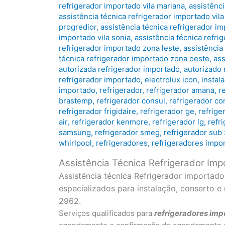
refrigerador importado vila mariana
,
assistênci
assistência técnica refrigerador importado vila
progredior
,
assistência técnica refrigerador i
importado vila sonia
,
assistência técnica refri
refrigerador importado zona leste
,
assistência
técnica refrigerador importado zona oeste
,
ass
autorizada refrigerador importado
,
autorizado 
refrigerador importado
,
electrolux icon
,
instal
importado
,
refrigerador
,
refrigerador amana
,
r
brastemp
,
refrigerador consul
,
refrigerador co
refrigerador frigidaire
,
refrigerador ge
,
refrige
air
,
refrigerador kenmore
,
refrigerador lg
,
refr
samsung
,
refrigerador smeg
,
refrigerador sub
whirlpool
,
refrigeradores
,
refrigeradores impo
Assistência Técnica Refrigerador Im
Assistência técnica Refrigerador importad
especializados para instalação, conserto 
2962.
Serviços qualificados para
refrigeradores
imp