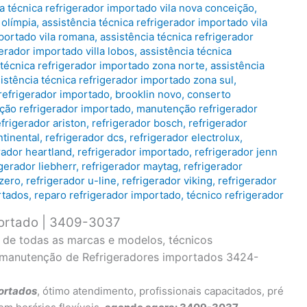
a técnica refrigerador importado vila nova conceição
,
 olímpia
,
assistência técnica refrigerador importado vila
mportado vila romana
,
assistência técnica refrigerador
gerador importado villa lobos
,
assistência técnica
 técnica refrigerador importado zona norte
,
assistência
istência técnica refrigerador importado zona sul
,
refrigerador importado
,
brooklin novo
,
conserto
ação refrigerador importado
,
manutenção refrigerador
efrigerador ariston
,
refrigerador bosch
,
refrigerador
ntinental
,
refrigerador dcs
,
refrigerador electrolux
,
rador heartland
,
refrigerador importado
,
refrigerador jenn
igerador liebherr
,
refrigerador maytag
,
refrigerador
 zero
,
refrigerador u-line
,
refrigerador viking
,
refrigerador
rtados
,
reparo refrigerador importado
,
técnico refrigerador
portado | 3409-3037
o de todas as marcas e modelos, técnicos
e manutenção de Refrigeradores importados 3424-
ortados
, ótimo atendimento, profissionais capacitados, pré