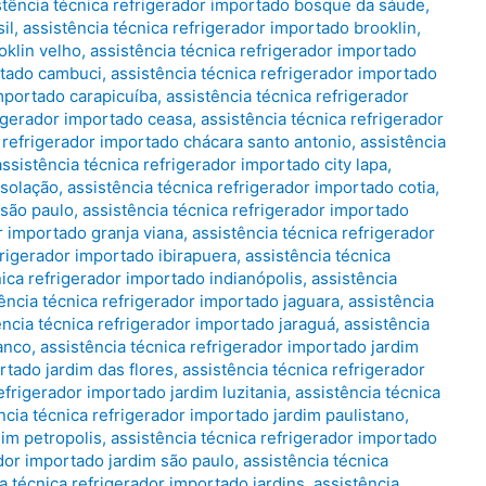
stência técnica refrigerador importado bosque da sáude
,
il
,
assistência técnica refrigerador importado brooklin
,
oklin velho
,
assistência técnica refrigerador importado
rtado cambuci
,
assistência técnica refrigerador importado
importado carapicuíba
,
assistência técnica refrigerador
rigerador importado ceasa
,
assistência técnica refrigerador
a refrigerador importado chácara santo antonio
,
assistência
assistência técnica refrigerador importado city lapa
,
nsolação
,
assistência técnica refrigerador importado cotia
,
 são paulo
,
assistência técnica refrigerador importado
r importado granja viana
,
assistência técnica refrigerador
frigerador importado ibirapuera
,
assistência técnica
nica refrigerador importado indianópolis
,
assistência
ência técnica refrigerador importado jaguara
,
assistência
ência técnica refrigerador importado jaraguá
,
assistência
ranco
,
assistência técnica refrigerador importado jardim
rtado jardim das flores
,
assistência técnica refrigerador
efrigerador importado jardim luzitania
,
assistência técnica
ncia técnica refrigerador importado jardim paulistano
,
dim petropolis
,
assistência técnica refrigerador importado
ador importado jardim são paulo
,
assistência técnica
a técnica refrigerador importado jardins
,
assistência