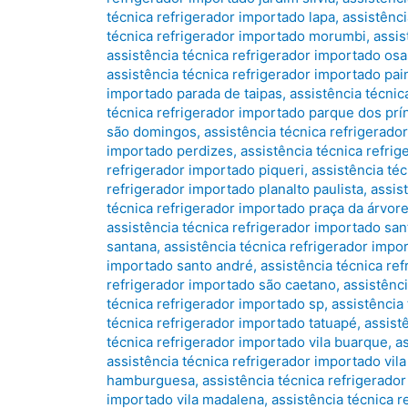
técnica refrigerador importado lapa
,
assistênc
técnica refrigerador importado morumbi
,
assis
assistência técnica refrigerador importado os
assistência técnica refrigerador importado pa
importado parada de taipas
,
assistência técnic
técnica refrigerador importado parque dos prí
são domingos
,
assistência técnica refrigerad
importado perdizes
,
assistência técnica refri
refrigerador importado piqueri
,
assistência téc
refrigerador importado planalto paulista
,
assis
técnica refrigerador importado praça da árvor
assistência técnica refrigerador importado sant
santana
,
assistência técnica refrigerador imp
importado santo andré
,
assistência técnica re
refrigerador importado são caetano
,
assistênc
técnica refrigerador importado sp
,
assistência
técnica refrigerador importado tatuapé
,
assist
técnica refrigerador importado vila buarque
,
a
assistência técnica refrigerador importado vila 
hamburguesa
,
assistência técnica refrigerador
importado vila madalena
,
assistência técnica r