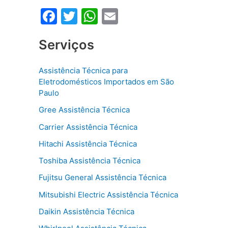
F
T
W
E
a
w
h
m
Serviços
c
itt
at
ai
e
er
s
l
Assistência Técnica para
b
A
Eletrodomésticos Importados em São
o
p
Paulo
o
p
Gree Assistência Técnica
k
Carrier Assistência Técnica
Hitachi Assistência Técnica
Toshiba Assistência Técnica
Fujitsu General Assistência Técnica
Mitsubishi Electric Assistência Técnica
Daikin Assistência Técnica