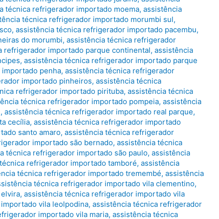
ia técnica refrigerador importado moema
,
assistência
tência técnica refrigerador importado morumbi sul
,
asco
,
assistência técnica refrigerador importado pacembu
,
ineiras do morumbi
,
assistência técnica refrigerador
a refrigerador importado parque continental
,
assistência
ncipes
,
assistência técnica refrigerador importado parque
or importado penha
,
assistência técnica refrigerador
gerador importado pinheiros
,
assistência técnica
nica refrigerador importado pirituba
,
assistência técnica
tência técnica refrigerador importado pompeia
,
assistência
e
,
assistência técnica refrigerador importado real parque
,
a cecília
,
assistência técnica refrigerador importado
ortado santo amaro
,
assistência técnica refrigerador
frigerador importado são bernado
,
assistência técnica
ia técnica refrigerador importado são paulo
,
assistência
 técnica refrigerador importado tamboré
,
assistência
ência técnica refrigerador importado tremembé
,
assistência
ssistência técnica refrigerador importado vila clementino
,
elvira
,
assistência técnica refrigerador importado vila
 importado vila leolpodina
,
assistência técnica refrigerador
efrigerador importado vila maria
,
assistência técnica