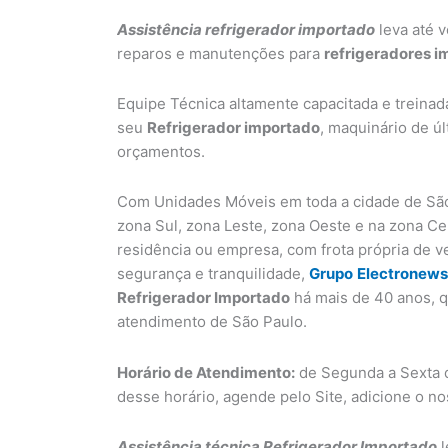
Assistência refrigerador importado
leva até v
reparos e manutenções para
refrigeradores 
Equipe Técnica altamente capacitada e treinad
seu
Refrigerador importado
, maquinário de ú
orçamentos.
Com Unidades Móveis em toda a cidade de São
zona Sul, zona Leste, zona Oeste e na zona C
residência ou empresa, com frota própria de v
segurança e tranquilidade,
Grupo
Electronews
Refrigerador Importado
há mais de 40 anos, q
atendimento de São Paulo.
Horário de Atendimento:
de Segunda a Sexta d
desse horário, agende pelo Site, adicione o n
Assistência técnica Refrigerador Importado
l