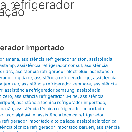
a refrigerador
lação
gerador Importado
dor amana
,
assistência refrigerador ariston
,
assistência
rastemp
,
assistência refrigerador consul
,
assistência
dor dcs
,
assistência refrigerador electrolux
,
assistência
erador frigidaire
,
assistência refrigerador ge
,
assistência
r jenn air
,
assistência refrigerador kenmore
,
assistência
rr
,
assistência refrigerador samsung
,
assistência
b zero
,
assistência refrigerador u-line
,
assistência
irlpool
,
assistência técnica refrigerador importado
,
limação
,
assistência técnica refrigerador importado
portado alphaville
,
assistência técnica refrigerador
a refrigerador importado alto da lapa
,
assistência técnica
tência técnica refrigerador importado barueri
,
assistência