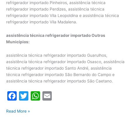
refrigerador importado Pinheiros, assistência técnica
refrigerador importado Perdizes, assistência técnica
refrigerador importado Vila Leopoldina e assistência técnica
refrigerador importado Vila Madalena.
assistência técnica refrigerador importado Outros
Municípios:
assistência técnica refrigerador importado Guarulhos,
assistência técnica refrigerador importado Osasco, assistência
técnica refrigerador importado Santo André, assistência
técnica refrigerador importado São Bernardo do Campo e
assistência técnica refrigerador importado São Caetano.
F
T
W
E
a
w
h
m
Assistência
c
itt
at
ai
Read More »
Técnica
e
er
s
l
Refrigerador
Importado