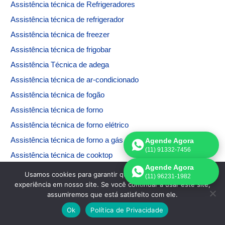
Assistência técnica de
Refrigeradores
Assistência técnica de refrigerador
Assistência técnica de freezer
Assistência técnica de frigobar
Assistência Técnica de adega
Assistência técnica de ar-condicionado
Assistência técnica de fogão
Assistência técnica de forno
Assistência técnica de forno elétrico
Assistência técnica de forno a gás
Agende Agora
(11) 91332-7456
Assistência técnica de cooktop
Agende Agora
Assistência técnica de microondas
Usamos cookies para garantir que oferecemos a melhor
(11) 96231-1982
experiência em nosso site. Se você continuar a usar este site,
Assistência técnica de máquina de lavar
assumiremos que está satisfeito com ele.
Assistência técnica de máquina de secar
Ok
Política de Privacidade
Assistência técnica de máquina de lavar e secar