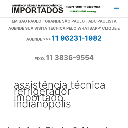
Ir
para
o
EM SÃO PAULO - GRANDE SÃO PAULO - ABC PAULISTA
conteúdo
AGENDE SUA VISITA TÉCNICA PELO WHATSAPP: CLIQUE E
11 96231-1982
AGENDE >>>
11 3836-9554
FIXO:
assistência técnica
refrigerador
importado
indianópolis