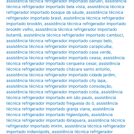
assistência técnica refrigerador importado barueri
,
assistência
técnica refrigerador importado bela vista
,
assistência técnica
refrigerador importado bosque da sáude
,
assistência técnica
refrigerador importado brasil
,
assistência técnica refrigerador
importado brooklin
,
assistência técnica refrigerador importado
brooklin velho
,
assistência técnica refrigerador importado
butantã
,
assistência técnica refrigerador importado cambuci
,
assistência técnica refrigerador importado campo belo
,
assistência técnica refrigerador importado carapicuíba
,
assistência técnica refrigerador importado casa verde
,
assistência técnica refrigerador importado ceasa
,
assistência
técnica refrigerador importado cerqueira cesar
,
assistência
técnica refrigerador importado chácara santo antonio
,
assistência técnica refrigerador importado cidade jardim
,
assistência técnica refrigerador importado city lapa
,
assistência técnica refrigerador importado consolação
,
assistência técnica refrigerador importado cotia
,
assistência
técnica refrigerador importado em são paulo
,
assistência
técnica refrigerador importado freguesia do ó
,
assistência
técnica refrigerador importado granja viana
,
assistência
técnica refrigerador importado higienópolis
,
assistência
técnica refrigerador importado ibirapuera
,
assistência técnica
refrigerador importado imirim
,
assistência técnica refrigerador
importado indianópolis
,
assistência técnica refrigerador