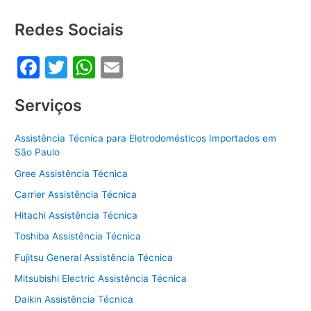
b
A
o
p
Redes Sociais
o
p
F
T
W
E
k
a
w
h
m
Serviços
c
itt
at
ai
e
er
s
l
Assistência Técnica para Eletrodomésticos Importados em
b
A
São Paulo
o
p
Gree Assistência Técnica
o
p
Carrier Assistência Técnica
k
Hitachi Assistência Técnica
Toshiba Assistência Técnica
Fujitsu General Assistência Técnica
Mitsubishi Electric Assistência Técnica
Daikin Assistência Técnica