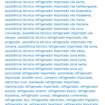
assistência técnica refrigerador importado vila elvira
,
assistência técnica refrigerador importado vila hamburguesa
,
assistência técnica refrigerador importado vila leolpodina
,
assistência técnica refrigerador importado vila madalena
,
assistência técnica refrigerador importado vila maria
,
assistência técnica refrigerador importado vila mariana
,
assistência técnica refrigerador importado vila nova
conceição
,
assistência técnica refrigerador importado vila
olímpia
,
assistência técnica refrigerador importado vila
progredior
,
assistência técnica refrigerador importado vila
romana
,
assistência técnica refrigerador importado vila sonia
,
assistência técnica refrigerador importado villa lobos
,
assistência técnica refrigerador importado zona leste
,
assistência técnica refrigerador importado zona norte
,
assistência técnica refrigerador importado zona oeste
,
assistência técnica refrigerador importado zona sul
,
autorizada refrigerador importado
,
autorizado refrigerador
importado
,
brooklin novo
,
conserto refrigerador importado
,
electrolux icon
,
instalação refrigerador importado
,
manutenção refrigerador importado
,
refrigerador
,
refrigerador
amana
,
refrigerador ariston
,
refrigerador bosch
,
refrigerador
brastemp
,
refrigerador consul
,
refrigerador continental
,
refrigerador dcs
,
refrigerador electrolux
,
refrigerador frigidaire
,
refrigerador ge
,
refrigerador heartland
,
refrigerador importado
,