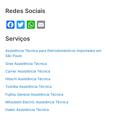
b
A
o
p
Redes Sociais
o
p
F
T
W
E
k
a
w
h
m
Serviços
c
itt
at
ai
e
er
s
l
Assistência Técnica para Eletrodomésticos Importados em
b
A
São Paulo
o
p
Gree Assistência Técnica
o
p
Carrier Assistência Técnica
k
Hitachi Assistência Técnica
Toshiba Assistência Técnica
Fujitsu General Assistência Técnica
Mitsubishi Electric Assistência Técnica
Daikin Assistência Técnica