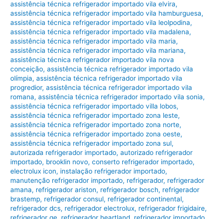
assistência técnica refrigerador importado vila elvira
,
assistência técnica refrigerador importado vila hamburguesa
,
assistência técnica refrigerador importado vila leolpodina
,
assistência técnica refrigerador importado vila madalena
,
assistência técnica refrigerador importado vila maria
,
assistência técnica refrigerador importado vila mariana
,
assistência técnica refrigerador importado vila nova
conceição
,
assistência técnica refrigerador importado vila
olímpia
,
assistência técnica refrigerador importado vila
progredior
,
assistência técnica refrigerador importado vila
romana
,
assistência técnica refrigerador importado vila sonia
,
assistência técnica refrigerador importado villa lobos
,
assistência técnica refrigerador importado zona leste
,
assistência técnica refrigerador importado zona norte
,
assistência técnica refrigerador importado zona oeste
,
assistência técnica refrigerador importado zona sul
,
autorizada refrigerador importado
,
autorizado refrigerador
importado
,
brooklin novo
,
conserto refrigerador importado
,
electrolux icon
,
instalação refrigerador importado
,
manutenção refrigerador importado
,
refrigerador
,
refrigerador
amana
,
refrigerador ariston
,
refrigerador bosch
,
refrigerador
brastemp
,
refrigerador consul
,
refrigerador continental
,
refrigerador dcs
,
refrigerador electrolux
,
refrigerador frigidaire
,
refrigerador ge
,
refrigerador heartland
,
refrigerador importado
,