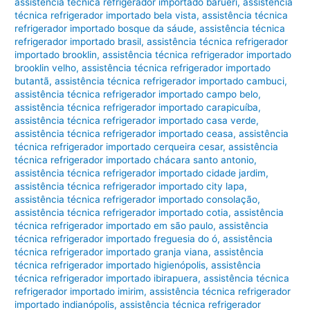
assistência técnica refrigerador importado barueri
,
assistência
técnica refrigerador importado bela vista
,
assistência técnica
refrigerador importado bosque da sáude
,
assistência técnica
refrigerador importado brasil
,
assistência técnica refrigerador
importado brooklin
,
assistência técnica refrigerador importado
brooklin velho
,
assistência técnica refrigerador importado
butantã
,
assistência técnica refrigerador importado cambuci
,
assistência técnica refrigerador importado campo belo
,
assistência técnica refrigerador importado carapicuíba
,
assistência técnica refrigerador importado casa verde
,
assistência técnica refrigerador importado ceasa
,
assistência
técnica refrigerador importado cerqueira cesar
,
assistência
técnica refrigerador importado chácara santo antonio
,
assistência técnica refrigerador importado cidade jardim
,
assistência técnica refrigerador importado city lapa
,
assistência técnica refrigerador importado consolação
,
assistência técnica refrigerador importado cotia
,
assistência
técnica refrigerador importado em são paulo
,
assistência
técnica refrigerador importado freguesia do ó
,
assistência
técnica refrigerador importado granja viana
,
assistência
técnica refrigerador importado higienópolis
,
assistência
técnica refrigerador importado ibirapuera
,
assistência técnica
refrigerador importado imirim
,
assistência técnica refrigerador
importado indianópolis
,
assistência técnica refrigerador