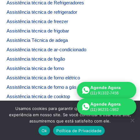
Assistência técnica de
Refrigeradores
Assistência técnica de refrigerador
Assistência técnica de freezer
Assistência técnica de frigobar
Assistência Técnica de adega
Assistência técnica de ar-condicionado
Assistência técnica de fogão
Assistência técnica de forno
Assistência técnica de forno elétrico
Assistência técnica de forno a gás
Agende Agora
(11) 91332-7456
Assistência técnica de cooktop
Agende Agora
Assistência técnica de microondas
Usamos cookies para garantir que oferecemos a melhor
(11) 96231-1982
experiência em nosso site. Se você continuar a usar este site,
Assistência técnica de máquina de lavar
assumiremos que está satisfeito com ele.
Assistência técnica de máquina de secar
Ok
Política de Privacidade
Assistência técnica de máquina de lavar e secar