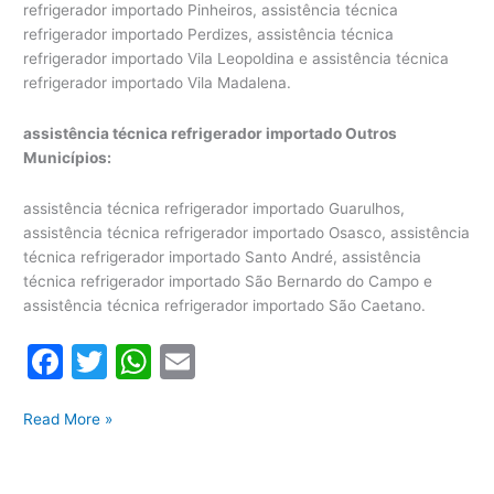
refrigerador importado Pinheiros, assistência técnica
refrigerador importado Perdizes, assistência técnica
refrigerador importado Vila Leopoldina e assistência técnica
refrigerador importado Vila Madalena.
assistência técnica refrigerador importado Outros
Municípios:
assistência técnica refrigerador importado Guarulhos,
assistência técnica refrigerador importado Osasco, assistência
técnica refrigerador importado Santo André, assistência
técnica refrigerador importado São Bernardo do Campo e
assistência técnica refrigerador importado São Caetano.
F
T
W
E
a
w
h
m
Assistência
c
itt
at
ai
Read More »
Técnica
e
er
s
l
Refrigerador
Importado