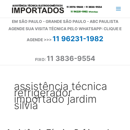
Ir
para
o
EM SÃO PAULO - GRANDE SÃO PAULO - ABC PAULISTA
conteúdo
AGENDE SUA VISITA TÉCNICA PELO WHATSAPP: CLIQUE E
11 96231-1982
AGENDE >>>
11 3836-9554
FIXO:
assistência técnica
refrigerador
importado jardim
silvia