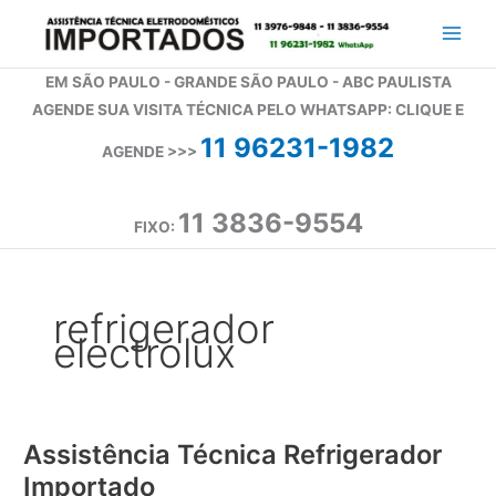
Ir
para
o
EM SÃO PAULO - GRANDE SÃO PAULO - ABC PAULISTA
conteúdo
AGENDE SUA VISITA TÉCNICA PELO WHATSAPP: CLIQUE E
11 96231-1982
AGENDE >>>
11 3836-9554
FIXO:
refrigerador
electrolux
Assistência Técnica Refrigerador
Importado