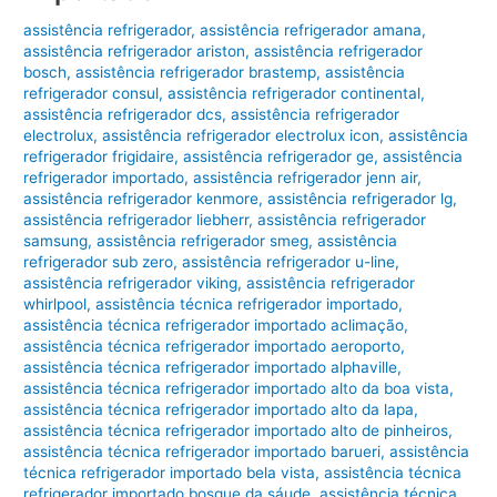
assistência refrigerador
,
assistência refrigerador amana
,
assistência refrigerador ariston
,
assistência refrigerador
bosch
,
assistência refrigerador brastemp
,
assistência
refrigerador consul
,
assistência refrigerador continental
,
assistência refrigerador dcs
,
assistência refrigerador
electrolux
,
assistência refrigerador electrolux icon
,
assistência
refrigerador frigidaire
,
assistência refrigerador ge
,
assistência
refrigerador importado
,
assistência refrigerador jenn air
,
assistência refrigerador kenmore
,
assistência refrigerador lg
,
assistência refrigerador liebherr
,
assistência refrigerador
samsung
,
assistência refrigerador smeg
,
assistência
refrigerador sub zero
,
assistência refrigerador u-line
,
assistência refrigerador viking
,
assistência refrigerador
whirlpool
,
assistência técnica refrigerador importado
,
assistência técnica refrigerador importado aclimação
,
assistência técnica refrigerador importado aeroporto
,
assistência técnica refrigerador importado alphaville
,
assistência técnica refrigerador importado alto da boa vista
,
assistência técnica refrigerador importado alto da lapa
,
assistência técnica refrigerador importado alto de pinheiros
,
assistência técnica refrigerador importado barueri
,
assistência
técnica refrigerador importado bela vista
,
assistência técnica
refrigerador importado bosque da sáude
,
assistência técnica