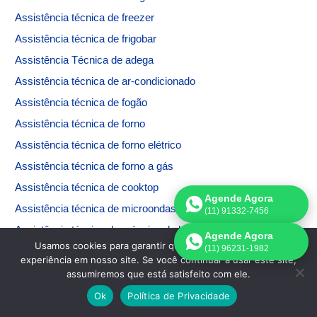
Assistência técnica de freezer
Assistência técnica de frigobar
Assistência Técnica de adega
Assistência técnica de ar-condicionado
Assistência técnica de fogão
Assistência técnica de forno
Assistência técnica de forno elétrico
Assistência técnica de forno a gás
Assistência técnica de cooktop
Agende Agora
Assistência técnica de microondas
(11) 91332-7456
Assistência técnica de máquina de lavar
Agende Agora
Usamos cookies para garantir que oferecemos a melhor
(11) 96231-1982
Assistência técnica de máquina de secar
experiência em nosso site. Se você continuar a usar este site,
Assistência técnica de máquina de lavar e secar
assumiremos que está satisfeito com ele.
Assistência técnica Electrolux
Ok
Política de Privacidade
Assistência técnica Brastemp