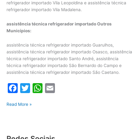
refrigerador importado Vila Leopoldina e assistência técnica
refrigerador importado Vila Madalena.
assistência técnica refrigerador importado Outros
Municípios:
assistência técnica refrigerador importado Guarulhos,
assistência técnica refrigerador importado Osasco, assistência
técnica refrigerador importado Santo André, assistência
técnica refrigerador importado São Bernardo do Campo e
assistência técnica refrigerador importado São Caetano.
F
T
W
E
a
w
h
m
Assistência
c
itt
at
ai
Read More »
Técnica
e
er
s
l
Refrigerador
b
A
Importado
o
p
Redes Sociais