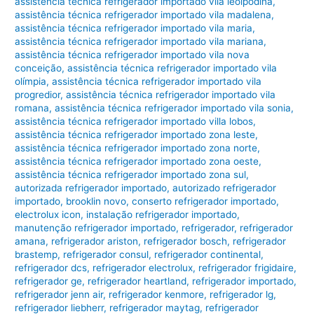
assistência técnica refrigerador importado vila leolpodina
,
assistência técnica refrigerador importado vila madalena
,
assistência técnica refrigerador importado vila maria
,
assistência técnica refrigerador importado vila mariana
,
assistência técnica refrigerador importado vila nova
conceição
,
assistência técnica refrigerador importado vila
olímpia
,
assistência técnica refrigerador importado vila
progredior
,
assistência técnica refrigerador importado vila
romana
,
assistência técnica refrigerador importado vila sonia
,
assistência técnica refrigerador importado villa lobos
,
assistência técnica refrigerador importado zona leste
,
assistência técnica refrigerador importado zona norte
,
assistência técnica refrigerador importado zona oeste
,
assistência técnica refrigerador importado zona sul
,
autorizada refrigerador importado
,
autorizado refrigerador
importado
,
brooklin novo
,
conserto refrigerador importado
,
electrolux icon
,
instalação refrigerador importado
,
manutenção refrigerador importado
,
refrigerador
,
refrigerador
amana
,
refrigerador ariston
,
refrigerador bosch
,
refrigerador
brastemp
,
refrigerador consul
,
refrigerador continental
,
refrigerador dcs
,
refrigerador electrolux
,
refrigerador frigidaire
,
refrigerador ge
,
refrigerador heartland
,
refrigerador importado
,
refrigerador jenn air
,
refrigerador kenmore
,
refrigerador lg
,
refrigerador liebherr
,
refrigerador maytag
,
refrigerador