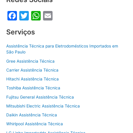
o
p
F
T
W
E
k
a
w
h
m
Serviços
c
itt
at
ai
e
er
s
l
Assistência Técnica para Eletrodomésticos Importados em
b
A
São Paulo
o
p
Gree Assistência Técnica
o
p
Carrier Assistência Técnica
k
Hitachi Assistência Técnica
Toshiba Assistência Técnica
Fujitsu General Assistência Técnica
Mitsubishi Electric Assistência Técnica
Daikin Assistência Técnica
Whirlpool Assistência Técnica
LG Linha Importadda Assistência Técnica