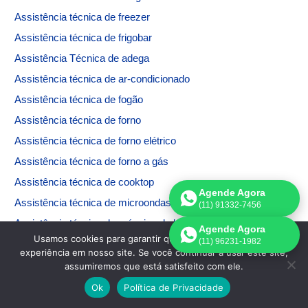
Assistência técnica de freezer
Assistência técnica de frigobar
Assistência Técnica de adega
Assistência técnica de ar-condicionado
Assistência técnica de fogão
Assistência técnica de forno
Assistência técnica de forno elétrico
Assistência técnica de forno a gás
Assistência técnica de cooktop
Agende Agora
Assistência técnica de microondas
(11) 91332-7456
Assistência técnica de máquina de lavar
Agende Agora
Usamos cookies para garantir que oferecemos a melhor
(11) 96231-1982
Assistência técnica de máquina de secar
experiência em nosso site. Se você continuar a usar este site,
Assistência técnica de máquina de lavar e secar
assumiremos que está satisfeito com ele.
Assistência técnica Electrolux
Ok
Política de Privacidade
Assistência técnica Brastemp