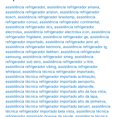
assistência refrigerador
,
assistência refrigerador amana
,
assistência refrigerador ariston
,
assistência refrigerador
bosch
,
assistência refrigerador brastemp
,
assistência
refrigerador consul
,
assistência refrigerador continental
,
assistência refrigerador dcs
,
assistência refrigerador
electrolux
,
assistência refrigerador electrolux icon
,
assistência
refrigerador frigidaire
,
assistência refrigerador ge
,
assistência
refrigerador importado
,
assistência refrigerador jenn air
,
assistência refrigerador kenmore
,
assistência refrigerador lg
,
assistência refrigerador liebherr
,
assistência refrigerador
samsung
,
assistência refrigerador smeg
,
assistência
refrigerador sub zero
,
assistência refrigerador u-line
,
assistência refrigerador viking
,
assistência refrigerador
whirlpool
,
assistência técnica refrigerador importado
,
assistência técnica refrigerador importado aclimação
,
assistência técnica refrigerador importado aeroporto
,
assistência técnica refrigerador importado alphaville
,
assistência técnica refrigerador importado alto da boa vista
,
assistência técnica refrigerador importado alto da lapa
,
assistência técnica refrigerador importado alto de pinheiros
,
assistência técnica refrigerador importado barueri
,
assistência
técnica refrigerador importado bela vista
,
assistência técnica
refrigerador importado bosque da sáude
,
assistência técnica