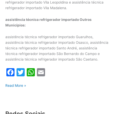
refrigerador importado Vila Leopoldina e assistência técnica
refrigerador importado Vila Madalena.
assistência técnica refrigerador importado Outros
Municípios:
assistência técnica refrigerador importado Guarulhos,
assistência técnica refrigerador importado Osasco, assistência
técnica refrigerador importado Santo André, assistência
técnica refrigerador importado São Bernardo do Campo e
assistência técnica refrigerador importado São Caetano.
F
T
W
E
a
w
h
m
Assistência
c
itt
at
ai
Read More »
Técnica
e
er
s
l
Refrigerador
b
A
Importado
o
p
Redes Sociais