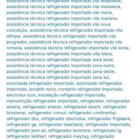
assistência técnica refrigerador importado vila leolpodina
,
assistência técnica refrigerador importado vila madalena
,
assistência técnica refrigerador importado vila maria
,
assistência técnica refrigerador importado vila mariana
,
assistência técnica refrigerador importado vila nova
conceição
,
assistência técnica refrigerador importado vila
olímpia
,
assistência técnica refrigerador importado vila
progredior
,
assistência técnica refrigerador importado vila
romana
,
assistência técnica refrigerador importado vila sonia
,
assistência técnica refrigerador importado villa lobos
,
assistência técnica refrigerador importado zona leste
,
assistência técnica refrigerador importado zona norte
,
assistência técnica refrigerador importado zona oeste
,
assistência técnica refrigerador importado zona sul
,
autorizada refrigerador importado
,
autorizado refrigerador
importado
,
brooklin novo
,
conserto refrigerador importado
,
electrolux icon
,
instalação refrigerador importado
,
manutenção refrigerador importado
,
refrigerador
,
refrigerador
amana
,
refrigerador ariston
,
refrigerador bosch
,
refrigerador
brastemp
,
refrigerador consul
,
refrigerador continental
,
refrigerador dcs
,
refrigerador electrolux
,
refrigerador frigidaire
,
refrigerador ge
,
refrigerador heartland
,
refrigerador importado
,
refrigerador jenn air
,
refrigerador kenmore
,
refrigerador lg
,
refrigerador liebherr
,
refrigerador maytag
,
refrigerador