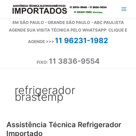
Ir
para
o
EM SÃO PAULO - GRANDE SÃO PAULO - ABC PAULISTA
conteúdo
AGENDE SUA VISITA TÉCNICA PELO WHATSAPP: CLIQUE E
11 96231-1982
AGENDE >>>
11 3836-9554
FIXO:
refrigerador
brastemp
Assistência Técnica Refrigerador
Importado