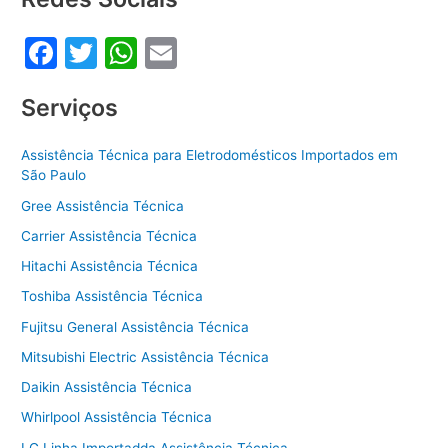
o
p
F
T
W
E
k
a
w
h
m
Serviços
c
itt
at
ai
e
er
s
l
Assistência Técnica para Eletrodomésticos Importados em
b
A
São Paulo
o
p
Gree Assistência Técnica
o
p
Carrier Assistência Técnica
k
Hitachi Assistência Técnica
Toshiba Assistência Técnica
Fujitsu General Assistência Técnica
Mitsubishi Electric Assistência Técnica
Daikin Assistência Técnica
Whirlpool Assistência Técnica
LG Linha Importadda Assistência Técnica